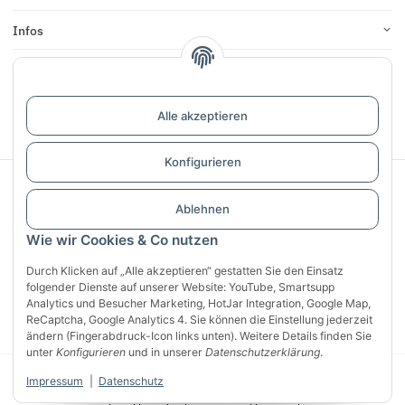
Infos
Bewertungen
Alle akzeptieren
Vertrag widerrufen
Konfigurieren
Sichere Zahlung mit:
Ablehnen
Wie wir Cookies & Co nutzen
Durch Klicken auf „Alle akzeptieren“ gestatten Sie den Einsatz
folgender Dienste auf unserer Website: YouTube, Smartsupp
Analytics und Besucher Marketing, HotJar Integration, Google Map,
ReCaptcha, Google Analytics 4. Sie können die Einstellung jederzeit
ändern (Fingerabdruck-Icon links unten). Weitere Details finden Sie
unter
Konfigurieren
und in unserer
Datenschutzerklärung
.
© 2026 CG Heunetze Christoph Gehrmann
* Alle Preise inkl. gesetzlicher
Impressum
|
Datenschutz
USt., zzgl.
Versand