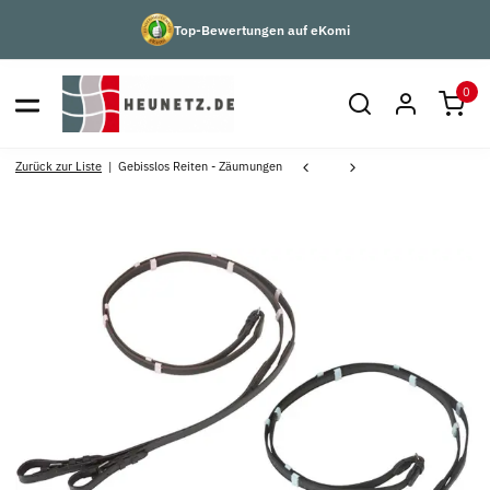
Top-Bewertungen auf eKomi
0
Zurück zur Liste
Gebisslos Reiten - Zäumungen