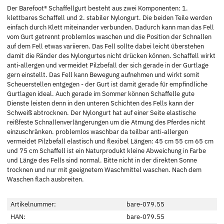
Der Barefoot® Schaffellgurt besteht aus zwei Komponenten: 1.
klettbares Schaffell und 2. stabiler Nylongurt. Die beiden Teile werden
einfach durch Klett miteinander verbunden. Dadurch kann man das Fell
vom Gurt getrennt problemlos waschen und die Position der Schnallen
auf dem Fell etwas variieren. Das Fell sollte dabei leicht überstehen
damit die Ränder des Nylongurtes nicht drücken können. Schaffell wirkt
anti-allergen und vermeidet Pilzbefall der sich gerade in der Gurtlage
gern einstellt. Das Fell kann Bewegung aufnehmen und wirkt somit
Scheuerstellen entgegen - der Gurt ist damit gerade für empfindliche
Gurtlagen ideal. Auch gerade im Sommer können Schaffelle gute
Dienste leisten denn in den unteren Schichten des Fells kann der
Schweiß abtrocknen. Der Nylongurt hat auf einer Seite elastische
reißfeste Schnallenverlängerungen um die Atmung des Pferdes nicht
einzuschränken. problemlos waschbar da teilbar anti-allergen
vermeidet Pilzbefall elastisch und flexibel Längen: 45 cm 55 cm 65 cm
und 75 cm Schaffell ist ein Naturprodukt kleine Abweichung in Farbe
und Länge des Fells sind normal. Bitte nicht in der direkten Sonne
trocknen und nur mit geeignetem Waschmittel waschen. Nach dem
Waschen flach ausbreiten.
Artikelnummer:
bare-079.55
HAN:
bare-079.55