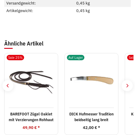
Versandgewicht:
0,45 kg
Artikelgewicht:
0,45
kg
Ähnliche Artikel
Sale 25%
Auf Lager
Sal
BAREFOOT Zügel Oaklet
DICK Hufmesser Tradition
KE
mit Verzierungen Rohhaut
beidseitig lang breit
49,90 €
*
42,00 €
*