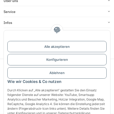
Über uns
Service
Infos
Bewertungen
Alle akzeptieren
Vertrag widerrufen
Konfigurieren
Sichere Zahlung mit:
Ablehnen
Wie wir Cookies & Co nutzen
Durch Klicken auf „Alle akzeptieren“ gestatten Sie den Einsatz
folgender Dienste auf unserer Website: YouTube, Smartsupp
Analytics und Besucher Marketing, HotJar Integration, Google Map,
ReCaptcha, Google Analytics 4. Sie können die Einstellung jederzeit
ändern (Fingerabdruck-Icon links unten). Weitere Details finden Sie
unter
Konfigurieren
und in unserer
Datenschutzerklärung
.