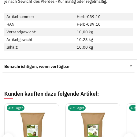
je nach Gewicht des Pferdes - Kur mäßig oder regelmäßig.
Artikelnummer:
Herb-039.10
HAN:
Herb-039.10
Versandgewicht:
10,00 kg
Artikelgewicht:
10,23
kg
Inhalt:
10,00 kg
Benachrichtigen, wenn verfügbar
Kunden kauften dazu folgende Artikel:
Auf Lager
Auf Lager
Auf