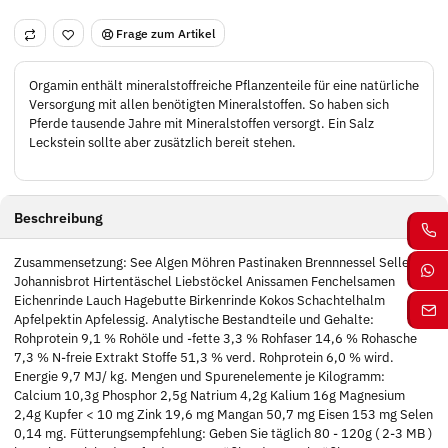
Frage zum Artikel
Orgamin enthält mineralstoffreiche Pflanzenteile für eine natürliche
Versorgung mit allen benötigten Mineralstoffen. So haben sich
Pferde tausende Jahre mit Mineralstoffen versorgt. Ein Salz
Leckstein sollte aber zusätzlich bereit stehen.
Beschreibung
Zusammensetzung: See Algen Möhren Pastinaken Brennnessel Sellerie
Johannisbrot Hirtentäschel Liebstöckel Anissamen Fenchelsamen
Eichenrinde Lauch Hagebutte Birkenrinde Kokos Schachtelhalm
Apfelpektin Apfelessig. Analytische Bestandteile und Gehalte:
Rohprotein 9,1 % Rohöle und -fette 3,3 % Rohfaser 14,6 % Rohasche
7,3 % N-freie Extrakt Stoffe 51,3 % verd. Rohprotein 6,0 % wird.
Energie 9,7 MJ/ kg. Mengen und Spurenelemente je Kilogramm:
Calcium 10,3g Phosphor 2,5g Natrium 4,2g Kalium 16g Magnesium
2,4g Kupfer < 10 mg Zink 19,6 mg Mangan 50,7 mg Eisen 153 mg Selen
0,14 mg. Fütterungsempfehlung: Geben Sie täglich 80 - 120g ( 2-3 MB )