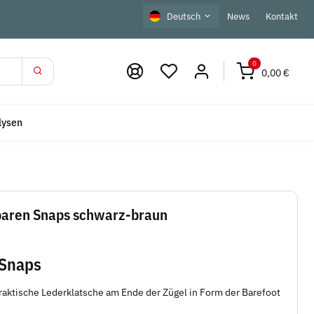
Deutsch
News
Kontakt
0
0,00 €
lysen
aren Snaps schwarz-braun
 Snaps
aktische Lederklatsche am Ende der Zügel in Form der Barefoot