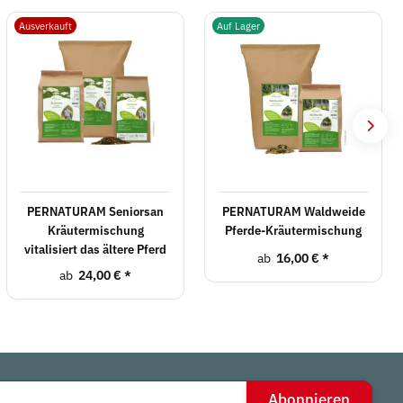
Ausverkauft
Auf Lager
PERNATURAM Seniorsan
PERNATURAM Waldweide
Kräutermischung
Pferde-Kräutermischung
vitalisiert das ältere Pferd
ab
16,00 €
*
ab
24,00 €
*
Abonnieren