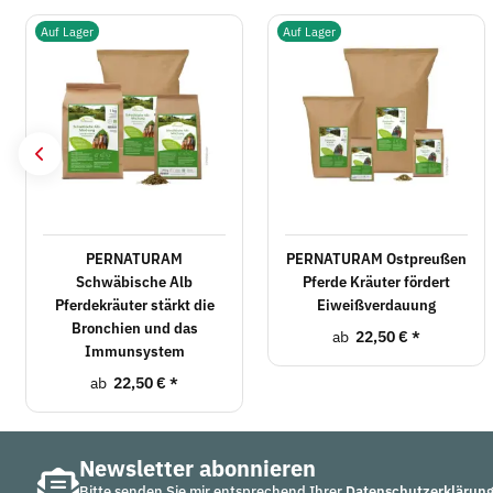
Auf Lager
Auf Lager
PERNATURAM
PERNATURAM Ostpreußen
Schwäbische Alb
Pferde Kräuter fördert
Pferdekräuter stärkt die
Eiweißverdauung
Bronchien und das
ab
22,50 €
*
Immunsystem
ab
22,50 €
*
Newsletter abonnieren
Bitte senden Sie mir entsprechend Ihrer
Datenschutzerklärun