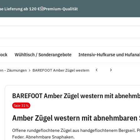
se Lieferung ab 120 €
Premium-Qualität
dock
Wühltisch / Sonderangebote
Intensiv-Hufkurse und Hufana
ten - Zäumungen
BAREFOOT Amber Zügel western
BAREFOOT Amber Zügel western mit abnehmb
Sale 31%
Amber Zügel western mit abnehmbaren
Offene rundgeflochtene Zügel aus handgeflochtenem Bergseil. Pr
Feder. Abnehmbare Snaphaken.