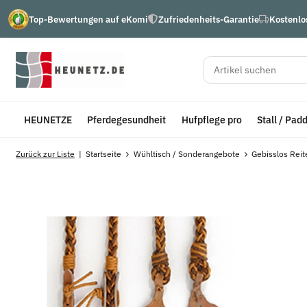
Top-Bewertungen auf eKomi
Zufriedenheits-Garantie
Kostenlo
HEUNETZE
Pferdegesundheit
Hufpflege pro
Stall / Pad
Zurück zur Liste
Startseite
Wühltisch / Sonderangebote
Gebisslos Rei