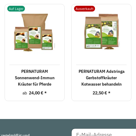
Auf Lager
Ausverkauft
PERNATURAM
PERNATURAM Adstringa
Sonnenwend-Immun
Gerbstoffkräuter
Kräuter für Pferde
Kotwasser behandeln
ab
24,00 €
*
22,50 €
*
g
regelmäßig und