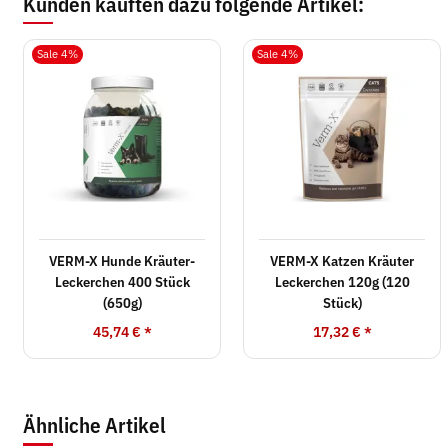
Kunden kauften dazu folgende Artikel:
Sale 4%
Sale 4%
VERM-X Hunde Kräuter-
VERM-X Katzen Kräuter
Leckerchen 400 Stück
Leckerchen 120g (120
(650g)
Stück)
45,74 €
*
17,32 €
*
Ähnliche Artikel