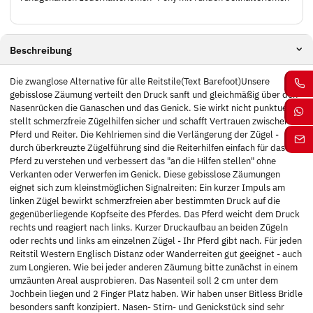
Beschreibung
Die zwanglose Alternative für alle Reitstile(Text Barefoot)Unsere
gebisslose Zäumung verteilt den Druck sanft und gleichmäßig über den
Nasenrücken die Ganaschen und das Genick. Sie wirkt nicht punktuell
stellt schmerzfreie Zügelhilfen sicher und schafft Vertrauen zwischen
Pferd und Reiter. Die Kehlriemen sind die Verlängerung der Zügel -
durch überkreuzte Zügelführung sind die Reiterhilfen einfach für das
Pferd zu verstehen und verbessert das "an die Hilfen stellen" ohne
Verkanten oder Verwerfen im Genick. Diese gebisslose Zäumungen
eignet sich zum kleinstmöglichen Signalreiten: Ein kurzer Impuls am
linken Zügel bewirkt schmerzfreien aber bestimmten Druck auf die
gegenüberliegende Kopfseite des Pferdes. Das Pferd weicht dem Druck
rechts und reagiert nach links. Kurzer Druckaufbau an beiden Zügeln
oder rechts und links am einzelnen Zügel - Ihr Pferd gibt nach. Für jeden
Reitstil Western Englisch Distanz oder Wanderreiten gut geeignet - auch
zum Longieren. Wie bei jeder anderen Zäumung bitte zunächst in einem
umzäunten Areal ausprobieren. Das Nasenteil soll 2 cm unter dem
Jochbein liegen und 2 Finger Platz haben. Wir haben unser Bitless Bridle
besonders sanft konzipiert. Nasen- Stirn- und Genickstück sind sehr