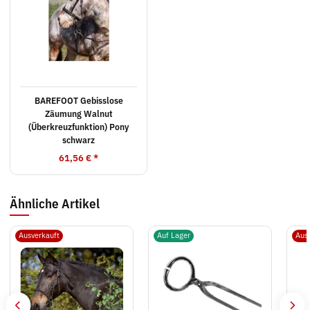
BAREFOOT Gebisslose
Zäumung Walnut
(Überkreuzfunktion) Pony
schwarz
61,56 €
*
Ähnliche Artikel
Ausverkauft
Auf Lager
Aus