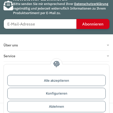
Bitte senden Sie mir entsprechend Ihrer
Datenschutzerklärung
regelmäßig und jederzeit widerruflich Informationen zu Ihrem
Produktsortiment per E-Mail zu.
Abonnieren
Über uns
Service
Infos
Bewertungen
Alle akzeptieren
Vertrag widerrufen
Konfigurieren
Ablehnen
Sichere Zahlung mit: