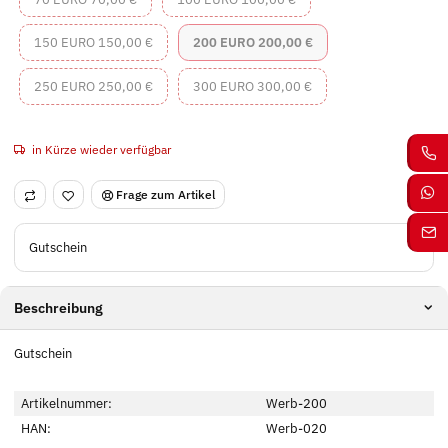
150 EURO
200 EURO
150 EURO
150,00 €
200 EURO
200,00 €
250 EURO
300 EURO
250 EURO
250,00 €
300 EURO
300,00 €
in Kürze wieder verfügbar
Frage zum Artikel
Gutschein
Beschreibung
Gutschein
Artikelnummer:
Werb-200
HAN:
Werb-020