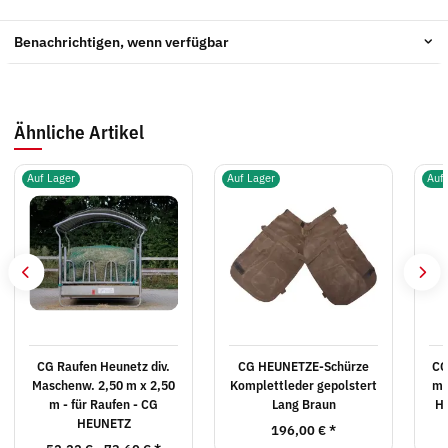
Benachrichtigen, wenn verfügbar
Ähnliche Artikel
Auf Lager
Auf Lager
Auf
CG Raufen Heunetz div.
CG HEUNETZE-Schürze
CG
Maschenw. 2,50 m x 2,50
Komplettleder gepolstert
m 
m - für Raufen - CG
Lang Braun
He
HEUNETZ
196,00 €
*