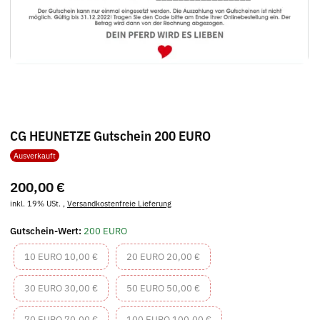
CG HEUNETZE Gutschein 200 EURO
Ausverkauft
200,00 €
inkl. 19% USt. ,
Versandkostenfreie Lieferung
Gutschein-Wert:
200 EURO
10 EURO
20 EURO
10 EURO
10,00 €
20 EURO
20,00 €
30 EURO
50 EURO
30 EURO
30,00 €
50 EURO
50,00 €
70 EURO
100 EURO
70 EURO
70,00 €
100 EURO
100,00 €