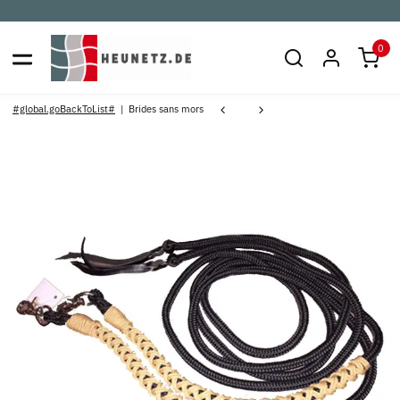
0
#global.goBackToList#
Brides sans mors