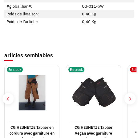
#global.han#:
CG-011-bW
Poids de livraison:
0,40 Kg
Poids de l'article:
0,40
Kg
articles semblables
En stock
En stock
Sol
CG HEUNETZE Tablier en
CG HEUNETZE Tablier
cordura avec garniture en
Vegan avec garniture
"