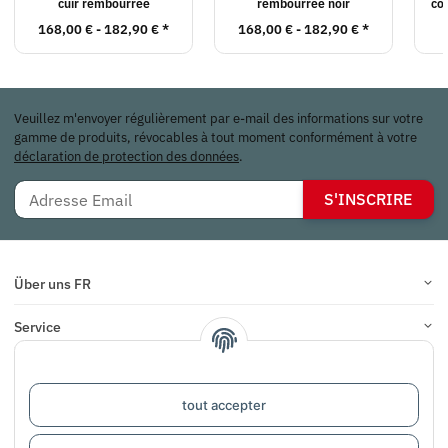
cuir rembourrée
rembourrée noir
co
168,00 € -
182,90 €
*
168,00 € -
182,90 €
*
Veuillez m'envoyer régulièrement par e-mail des informations sur votre
gamme de produits, révocables à tout moment conformément à votre
déclaration de protection des données
.
S'INSCRIRE
Über uns FR
Service
Infos
tout accepter
COMMENTAIRES