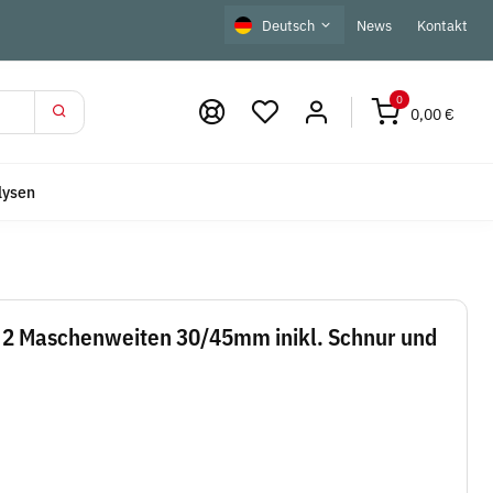
Deutsch
News
Kontakt
0
0,00 €
lysen
t 2 Maschenweiten 30/45mm inikl. Schnur und