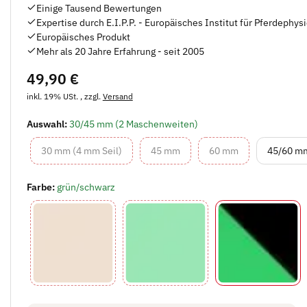
Einige Tausend Bewertungen
Expertise durch E.I.P.P. - Europäisches Institut für Pferdephys
Europäisches Produkt
Mehr als 20 Jahre Erfahrung - seit 2005
49,90 €
inkl. 19% USt. , zzgl.
Versand
Auswahl:
30/45 mm (2 Maschenweiten)
30 mm (4 mm Seil)
45 mm
60 mm
30 mm (4 mm Seil)
45 mm
60 mm
45/60 mm
Farbe:
grün/schwarz
beige
grün
grün/schwa