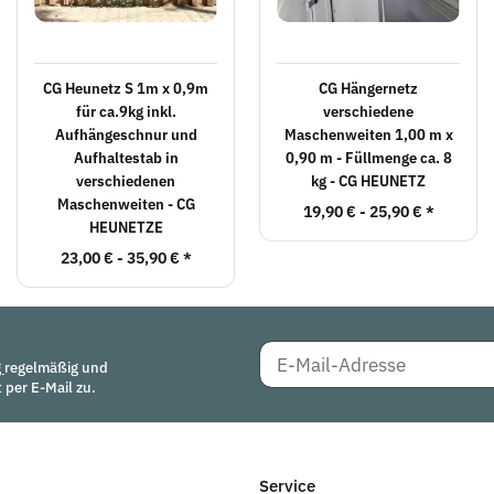
CG Heunetz S 1m x 0,9m
CG Hängernetz
für ca.9kg inkl.
verschiedene
Aufhängeschnur und
Maschenweiten 1,00 m x
Aufhaltestab in
0,90 m - Füllmenge ca. 8
verschiedenen
kg - CG HEUNETZ
Maschenweiten - CG
19,90 € -
25,90 €
*
HEUNETZE
23,00 € -
35,90 €
*
g
regelmäßig und
 per E-Mail zu.
Service