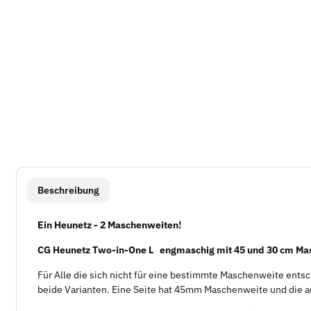
weitere Registerkarten anzeigen
Beschreibung
Ein Heunetz - 2 Maschenweiten!
CG Heunetz Two-in-One L engmaschig mit 45 und 30 cm Ma
Für Alle die sich nicht für eine bestimmte Maschenweite ent
beide Varianten. Eine Seite hat 45mm Maschenweite und die 