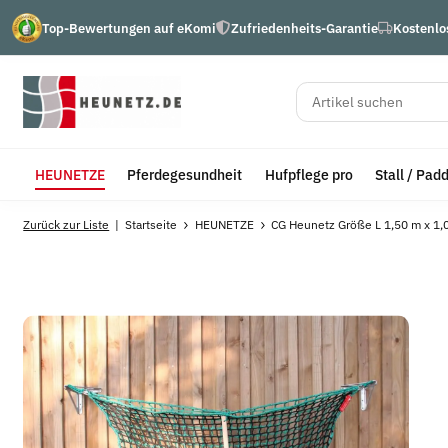
Top-Bewertungen auf eKomi
Zufriedenheits-Garantie
Kostenlo
HEUNETZE
Pferdegesundheit
Hufpflege pro
Stall / Pad
Zurück zur Liste
Startseite
HEUNETZE
CG Heunetz Größe L 1,50 m x 1,0