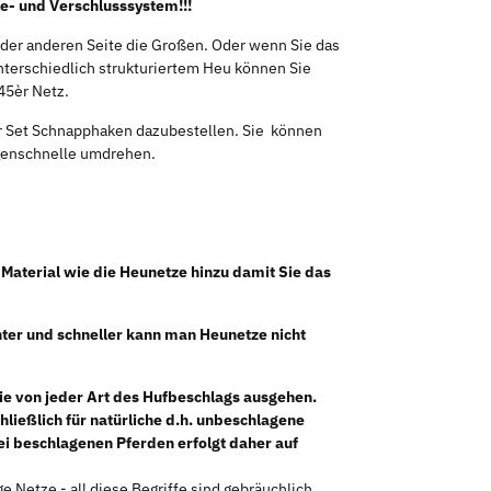
e- und Verschlusssystem!!!
f der anderen Seite die Großen. Oder wenn Sie das
unterschiedlich strukturiertem Heu können Sie
45èr Netz.
r Set Schnapphaken dazubestellen. Sie können
ngenschnelle umdrehen.
n Material wie die Heunetze hinzu damit Sie das
chter und schneller kann man Heunetze nicht
ie von jeder Art des Hufbeschlags ausgehen.
ließlich für natürliche d.h. unbeschlagene
ei beschlagenen Pferden erfolgt daher auf
etze - all diese Begriffe sind gebräuchlich.