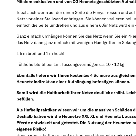
Mit dem exklusiven und von CG Heunetz geschützten Aufhalt
Ideal auch wenn auf der einen Seite die Ponys fressen und au
Netz vor einer Stallwand anbringen. Sie können variieren bei 
einfach die Seite umdrehen und aus einem 60èr Netz wird ein 
Ganz einfach umhängen können Sie das Netz wenn Sie ein 4-e
das Netz dann ganz einfach mit wenigen Handgriffen in Seku
1 5 m breit und 1 m hoch!
Füllhöhe bleibt bei 1m. Fassungsvermögen ca. 10 - 12 kg
Ebenfalls liefern wir Ihnen kostenlos 4 Schnüre aus gleiche
Heunetz indirekt an einer Aufhängung befestigen können.
Somit wird die Haltbarkeit Ihrer Netze deutlich erhöht. Lei
befüllen.
Als Hufheilpraktiker wissen wir um die massiven Schäden d
Deshalb haben wir die Heunetze XXL XL und Heunetz L aussch
Pferde entwickelt und getestet. Die Nutzung der Heunetze b
eigenes Risiko!
Heusparnetz Futtersparnetze Heuwurst Heuraufe engmaschige N