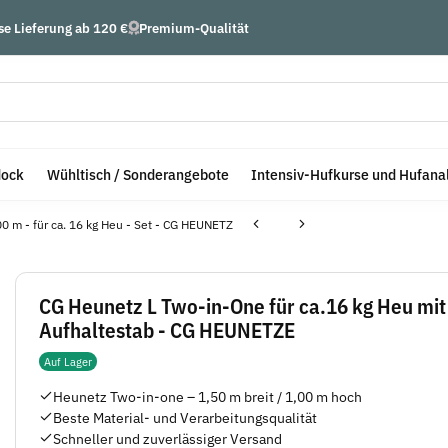
se Lieferung ab 120 €
Premium-Qualität
dock
Wühltisch / Sonderangebote
Intensiv-Hufkurse und Hufana
0 m - für ca. 16 kg Heu - Set - CG HEUNETZ
CG Heunetz L Two-in-One für ca.16 kg Heu mi
Aufhaltestab - CG HEUNETZE
Auf Lager
Heunetz Two-in-one – 1,50 m breit / 1,00 m hoch
Beste Material- und Verarbeitungsqualität
Schneller und zuverlässiger Versand