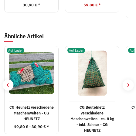
30,90 €
*
59,80 €
*
Ähnliche Artikel
Auf Lager
Auf Lager
Auf
CG Heunetz verschiedene
CG Beutelnetz
CG
Maschenweiten - CG
verschiedene
HEUNETZ
Maschenweiten - ca. 8 kg
- inkl. Schnur - CG
19,80 € -
30,90 €
*
HEUNETZ