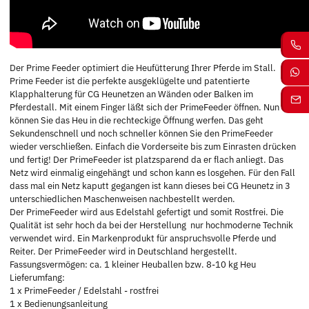
Der Prime Feeder optimiert die Heufütterung Ihrer Pferde im Stall.
Prime Feeder ist die perfekte ausgeklügelte und patentierte
Klapphalterung für CG Heunetzen an Wänden oder Balken im
Pferdestall. Mit einem Finger läßt sich der PrimeFeeder öffnen. Nun
können Sie das Heu in die rechteckige Öffnung werfen. Das geht
Sekundenschnell und noch schneller können Sie den PrimeFeeder
wieder verschließen. Einfach die Vorderseite bis zum Einrasten drücken
und fertig! Der PrimeFeeder ist platzsparend da er flach anliegt. Das
Netz wird einmalig eingehängt und schon kann es losgehen. Für den Fall
dass mal ein Netz kaputt gegangen ist kann dieses bei CG Heunetz in 3
unterschiedlichen Maschenweisen nachbestellt werden.
Der PrimeFeeder wird aus Edelstahl gefertigt und somit Rostfrei. Die
Qualität ist sehr hoch da bei der Herstellung nur hochmoderne Technik
verwendet wird. Ein Markenprodukt für anspruchsvolle Pferde und
Reiter. Der PrimeFeeder wird in Deutschland hergestellt.
Fassungsvermögen: ca. 1 kleiner Heuballen bzw. 8-10 kg Heu
Lieferumfang:
1 x PrimeFeeder / Edelstahl - rostfrei
1 x Bedienungsanleitung