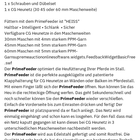
1 x Schrauben und Dübelset
1 x CG Heunetz (30 45 oder 60 mm Maschenweite)
Füttern mit dem PrimeFeeder ist "HEISS"
Haltbar • Intelligent • Schlank • Sicher
Verfügbare CG Heunetze in den Maschenweiten
30mm Maschen mit 4mm starkem PPM-Garn
45mm Maschen mit 5mm starkem PPM-Garn
60mm Maschen mit 5mm starkem PPM-
Garnsupremeauctiononlinesoftware.widgets.FeedbackWidgetBasicFree
.swf
Der
PrimeFeeder
optimiert die Heufütterung Ihrer Pferde im Stall.
PrimeFeeder
ist die perfekte ausgeklügelte und patentierte
Klapphalterung für CG Heunetze an Wänden oder Balken im Pferdestall.
Mit einem Finger läßt sich der
PrimeFeeder
öffnen. Nun können Sie das
Heu in die rechteckige Öffnung werfen. Das geht Sekundenschnell und
noch schneller können Sie den
PrimeFeeder
wieder verschließen.
Einfach die Vorderseite bis zum Einrasten drücken und fertig! Der
PrimeFeeder
ist platzsparend da er flach anliegt. Das Netz wird
einmalig eingehängt und schon kann es losgehen. Für den Fall dass mal
ein Netz kaputt gegangen ist kann dieses bei CG Heunetz in 3
unterschiedlichen Maschenweiten nachbestellt werden.
Der
PrimeFeeder
wird aus Edelstahl gefertigt und somit Rostfrei. Die