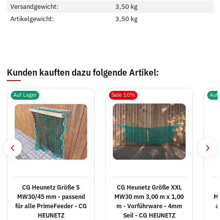
Versandgewicht:
3,50 kg
Artikelgewicht:
3,50
kg
Kunden kauften dazu folgende Artikel:
Auf Lager
Sale 10%
Auf
CG Heunetz Größe S
CG Heunetz Größe XXL
MW30/45 mm - passend
MW30 mm 3,00 m x 1,00
MW
für alle PrimeFeeder - CG
m - Vorführware - 4mm
a
HEUNETZ
Seil - CG HEUNETZ