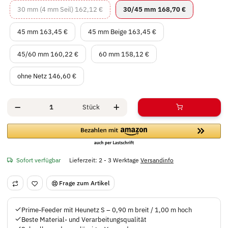
30 mm (4 mm Seil)
30/45 mm
30 mm (4 mm Seil)
162,12 €
30/45 mm
168,70 €
45 mm
45 mm Beige
45 mm
163,45 €
45 mm Beige
163,45 €
45/60 mm
60 mm
45/60 mm
160,22 €
60 mm
158,12 €
ohne Netz
ohne Netz
146,60 €
Stück
Sofort verfügbar
Lieferzeit:
2 - 3 Werktage
Versandinfo
Frage zum Artikel
Prime-Feeder mit Heunetz S – 0,90 m breit / 1,00 m hoch
Beste Material- und Verarbeitungsqualität