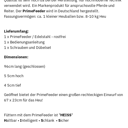
Qualität ist sehr hoch da bei der Herstellung nur hochmoderne Technik
verwendet wird. Ein Markenprodukt für anspruchsvolle Pferde und
Reiter. Der
PrimeFeeder
wird in Deutschland hergestellt.
Fassungsvermögen: ca. 1 kleiner Heuballen bzw. 8-10 kg Heu
Lieferumfang:
1 x PrimeFeeder / Edelstahl - rostfrei
1 x Bedienungsanleitung
1 x Schrauben und Dübelset
Dimensionen:
96cm lang (geschlossen)
5 5cm hoch
4 5cm tief
Geöffnet bietet der PrimeFeeder einen großen rechteckigen Einwurf von
67 x 23cm für das Heu!
Füttern mit dem PrimeFeeder ist "
HEISS
"
H
altbar •
I
ntelligent •
S
chlank •
S
icher