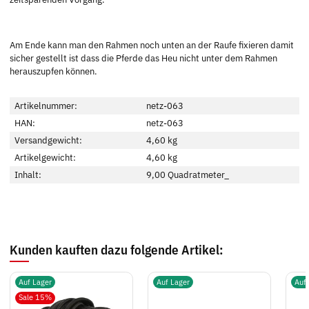
Am Ende kann man den Rahmen noch unten an der Raufe fixieren damit
sicher gestellt ist dass die Pferde das Heu nicht unter dem Rahmen
herauszupfen können.
Artikelnummer:
netz-063
HAN:
netz-063
Versandgewicht:
4,60 kg
Artikelgewicht:
4,60
kg
Inhalt:
9,00 Quadratmeter_
Kunden kauften dazu folgende Artikel:
Auf Lager
Auf Lager
Auf
Sale 15%