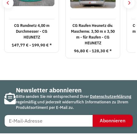
CG Rundnetz 4,00 m
CG Raufen Heunetz div.
CG
Durchmesser - CG
Maschenw. 3,50 m x 3,50
m 
HEUNETZ
m - für Raufen - CG
HEUNETZ
147,77 € -
199,90 €
*
96,80 € -
128,30 €
*
Newsletter abonnieren
Bitte senden Sie mir entsprechend Ihrer
Datenschutzerklärung
regelmäßig und jederzeit widerruflich Informationen zu Ihrem
Produktsortiment per E-Mail zu.
Abonnieren