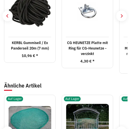
KERBL Gummiseil / Ex
CG HEUNETZE Platte mit
Panderseil 20m (7 mm)
Ring für CG-Heunetze -
MW
verzinkt
m
10,96 €
*
4,30 €
*
Ähnliche Artikel
Auf Lager
Auf Lager
Auf