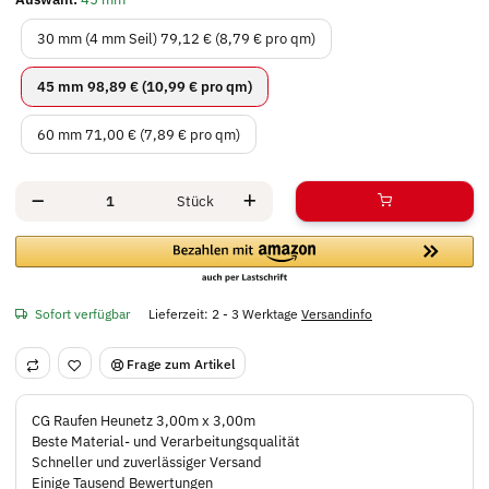
30 mm (4 mm Seil)
30 mm (4 mm Seil)
79,12 € (8,79 € pro qm)
45 mm
45 mm
98,89 € (10,99 € pro qm)
60 mm
60 mm
71,00 € (7,89 € pro qm)
Stück
Sofort verfügbar
Lieferzeit:
2 - 3 Werktage
Versandinfo
Frage zum Artikel
CG Raufen Heunetz 3,00m x 3,00m
Beste Material- und Verarbeitungsqualität
Schneller und zuverlässiger Versand
Einige Tausend Bewertungen