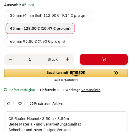
Auswahl:
45 mm
30 mm (4 mm Seil)
30 mm (4 mm Seil)
112,00 € (9,14 € pro qm)
45 mm
45 mm
128,30 € (10,47 € pro qm)
60 mm
60 mm
96,80 € (7,90 € pro qm)
Stück
Sofort verfügbar
Lieferzeit:
2 - 3 Werktage
Versandinfo
Frage zum Artikel
CG Raufen Heunetz 3,50m x 3,50m
Beste Material- und Verarbeitungsqualität
Schneller und zuverlässiger Versand