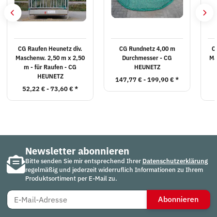
CG Raufen Heunetz div.
CG Rundnetz 4,00 m
C
Maschenw. 2,50 m x 2,50
Durchmesser - CG
Ma
m - für Raufen - CG
HEUNETZ
HEUNETZ
147,77 € -
199,90 €
*
52,22 € -
73,60 €
*
Newsletter abonnieren
Bitte senden Sie mir entsprechend Ihrer
Datenschutzerklärung
regelmäßig und jederzeit widerruflich Informationen zu Ihrem
Produktsortiment per E-Mail zu.
Abonnieren