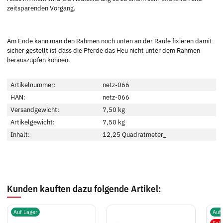
zeitsparenden Vorgang.
Am Ende kann man den Rahmen noch unten an der Raufe fixieren damit
sicher gestellt ist dass die Pferde das Heu nicht unter dem Rahmen
herauszupfen können.
Artikelnummer:
netz-066
HAN:
netz-066
Versandgewicht:
7,50 kg
Artikelgewicht:
7,50
kg
Inhalt:
12,25 Quadratmeter_
Kunden kauften dazu folgende Artikel:
Auf Lager
Auf