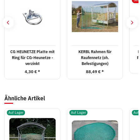
Sal
CG HEUNETZE Platte mit
KERBL Rahmen für
K
Ring für CG-Heunetze -
Raufennetz (oh.
P
verzinkt
Befestigungen)
4,30 €
*
88,49 €
*
Ähnliche Artikel
Auf Lager
Auf Lager
Auf