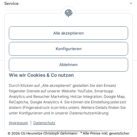
Service
Infos
Bewertungen
Alle akzeptieren
Vertrag widerrufen
Konfigurieren
Ablehnen
Sichere Zahlung mit:
Wie wir Cookies & Co nutzen
Durch Klicken auf „Alle akzeptieren“ gestatten Sie den Einsatz
folgender Dienste auf unserer Website: YouTube, Smartsupp
Analytics und Besucher Marketing, HotJar Integration, Google Map,
ReCaptcha, Google Analytics 4. Sie können die Einstellung jederzeit
ändern (Fingerabdruck-Icon links unten). Weitere Details finden Sie
unter
Konfigurieren
und in unserer
Datenschutzerklärung
.
Impressum
|
Datenschutz
© 2026 CG Heunetze Christoph Gehrmann
* Alle Preise inkl. gesetzlicher