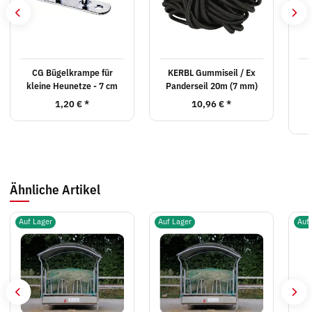
CG Bügelkrampe für
KERBL Gummiseil / Ex
kleine Heunetze - 7 cm
Panderseil 20m (7 mm)
1,20 €
*
10,96 €
*
Ähnliche Artikel
Auf Lager
Auf Lager
Auf