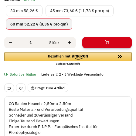
30 mm
45 mm
30 mm
58,26 €
45 mm
73,60 € (11,78 € pro qm)
60 mm
60 mm
52,22 € (8,36 € pro qm)
Stück
Sofort verfügbar
Lieferzeit:
2 - 3 Werktage
Versandinfo
Frage zum Artikel
CG Raufen Heunetz 2,50m x 2,50m
Beste Material- und Verarbeitungsqualität
Schneller und zuverlässiger Versand
Einige Tausend Bewertungen
Expertise durch E.I.P.P. - Europäisches Institut für
Pferdephysiologie