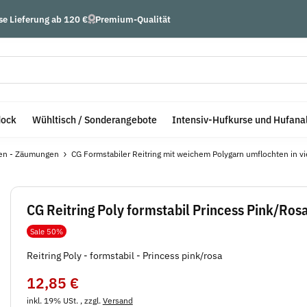
se Lieferung ab 120 €
Premium-Qualität
dock
Wühltisch / Sonderangebote
Intensiv-Hufkurse und Hufana
ten - Zäumungen
CG Formstabiler Reitring mit weichem Polygarn umflochten in vi
CG Reitring Poly formstabil Princess Pink/Ros
Sale 50%
Reitring Poly - formstabil - Princess pink/rosa
12,85 €
inkl. 19% USt. , zzgl.
Versand