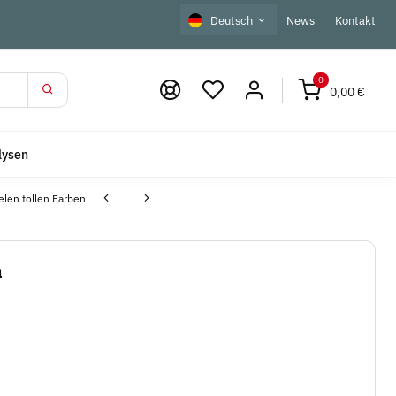
Deutsch
News
Kontakt
0
0,00 €
lysen
elen tollen Farben
a