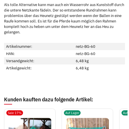
Als tolle Alternative kann man auch ein Wasserrohr aus Kunststoff durch
die untere Netzkante fädeln. Der so entstandene Rundrahmen kann
problemlos über das Heunetz gestülpt werden wenn der Ballen in eine
Raufe kommen soll. Es ist für die Pferde kaum möglich den Rahmen
komplett hoch zu heben um unter dem Heunetz her an das Heu zu
gelangen.
Artikelnummer:
netz-BG-60
HAN:
netz-BG-60
Versandgewicht:
6,48 kg
Artikelgewicht:
6,48
kg
Kunden kauften dazu folgende Artikel:
Sale 17%
Auf Lager
Auf