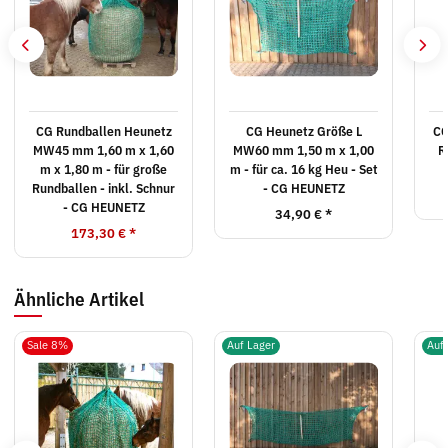
CG Rundballen Heunetz
CG Heunetz Größe L
CG
MW45 mm 1,60 m x 1,60
MW60 mm 1,50 m x 1,00
R
m x 1,80 m - für große
m - für ca. 16 kg Heu - Set
Rundballen - inkl. Schnur
- CG HEUNETZ
- CG HEUNETZ
34,90 €
*
173,30 €
*
Ähnliche Artikel
Sale 8%
Auf Lager
Auf