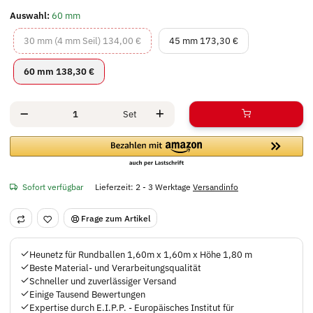
Auswahl:
60 mm
30 mm (4 mm Seil)
45 mm
30 mm (4 mm Seil)
134,00 €
45 mm
173,30 €
60 mm
60 mm
138,30 €
Set
Sofort verfügbar
Lieferzeit:
2 - 3 Werktage
Versandinfo
Frage zum Artikel
Heunetz für Rundballen 1,60m x 1,60m x Höhe 1,80 m
Beste Material- und Verarbeitungsqualität
Schneller und zuverlässiger Versand
Einige Tausend Bewertungen
Expertise durch E.I.P.P. - Europäisches Institut für