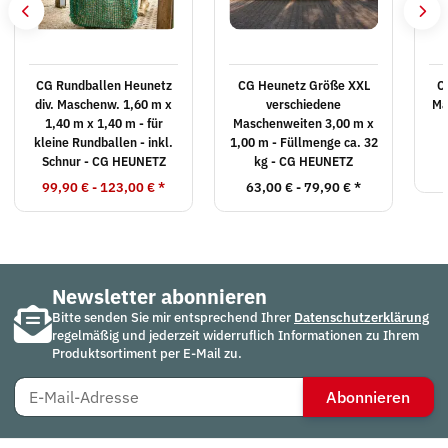
CG Rundballen Heunetz
CG Heunetz Größe XXL
C
div. Maschenw. 1,60 m x
verschiedene
Ma
1,40 m x 1,40 m - für
Maschenweiten 3,00 m x
kleine Rundballen - inkl.
1,00 m - Füllmenge ca. 32
Schnur - CG HEUNETZ
kg - CG HEUNETZ
99,90 € -
123,00 €
*
63,00 € -
79,90 €
*
Newsletter abonnieren
Bitte senden Sie mir entsprechend Ihrer
Datenschutzerklärung
regelmäßig und jederzeit widerruflich Informationen zu Ihrem
Produktsortiment per E-Mail zu.
Abonnieren