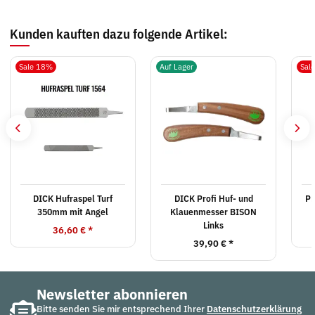
Kunden kauften dazu folgende Artikel:
Sale 18%
Auf Lager
Sal
DICK Hufraspel Turf
DICK Profi Huf- und
PF
350mm mit Angel
Klauenmesser BISON
Links
36,60 €
*
39,90 €
*
Newsletter abonnieren
Bitte senden Sie mir entsprechend Ihrer
Datenschutzerklärung