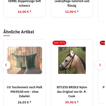
KERBL Doppellonge Soft
Lederpflege natürlich und
schwarz
flüssig
16,00 €
*
12,00 €
*
Ähnliche Artikel
Sale 36%
Aus
CG Taschennetz nach Maß
BITLESS BRIDLE Nylon
PE
MW45/60 mm - ohne
das Original von Dr. R.
Zubehör
Cook
26,03 €
*
39,90 €
*