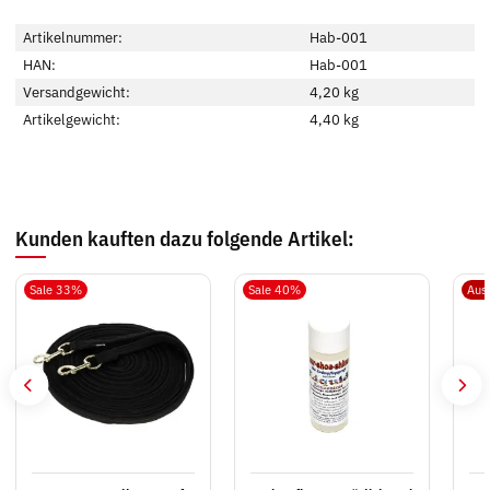
Artikelnummer:
Hab-001
HAN:
Hab-001
Versandgewicht:
4,20 kg
Artikelgewicht:
4,40
kg
Kunden kauften dazu folgende Artikel:
Sale 33%
Sale 40%
Aus