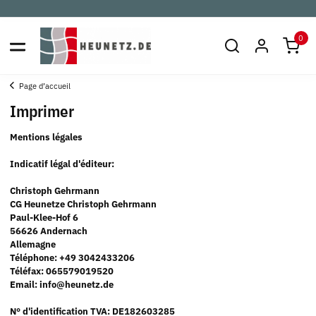
0
Page d’accueil
Imprimer
Mentions légales
Indicatif légal d'éditeur:
Christoph Gehrmann
CG Heunetze Christoph Gehrmann
Paul-Klee-Hof 6
56626 Andernach
Allemagne
Téléphone: +49 3042433206
Téléfax: 065579019520
Email: info@heunetz.de
N° d'identification TVA: DE182603285