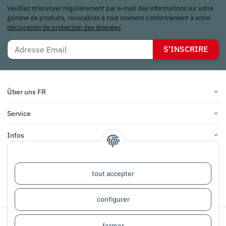
Veuillez m'envoyer régulièrement par e-mail des informations sur votre
gamme de produits, révocables à tout moment conformément à votre
déclaration de protection des données
.
S'INSCRIRE
Über uns FR
Service
Infos
COMMENTAIRES
tout accepter
#global.withdrawalForm#
configurer
Sichere Zahlung mit:
fermer