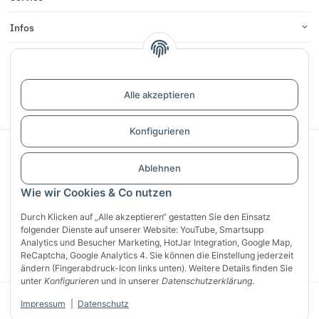
Infos
Bewertungen
Alle akzeptieren
Vertrag widerrufen
Konfigurieren
Sichere Zahlung mit:
Ablehnen
Wie wir Cookies & Co nutzen
Durch Klicken auf „Alle akzeptieren“ gestatten Sie den Einsatz
folgender Dienste auf unserer Website: YouTube, Smartsupp
Analytics und Besucher Marketing, HotJar Integration, Google Map,
ReCaptcha, Google Analytics 4. Sie können die Einstellung jederzeit
ändern (Fingerabdruck-Icon links unten). Weitere Details finden Sie
unter
Konfigurieren
und in unserer
Datenschutzerklärung
.
© 2026 CG Heunetze Christoph Gehrmann
* Alle Preise inkl. gesetzlicher
Impressum
|
Datenschutz
USt., zzgl.
Versand