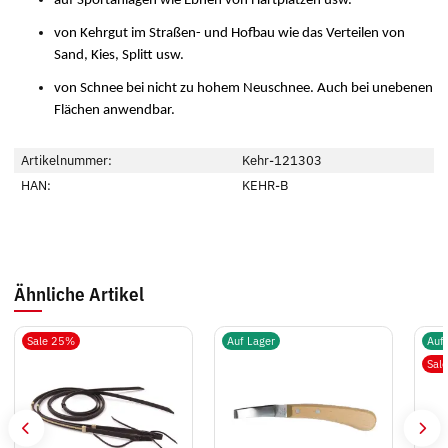
auf Sportanlagen wie Ebnen von Hartplätzen usw.
von Kehrgut im Straßen- und Hofbau wie das Verteilen von
Sand, Kies, Splitt usw.
von Schnee bei nicht zu hohem Neuschnee. Auch bei unebenen
Flächen anwendbar.
Artikelnummer:
Kehr-121303
HAN:
KEHR-B
Ähnliche Artikel
Sale 25%
Auf Lager
Auf
Sal