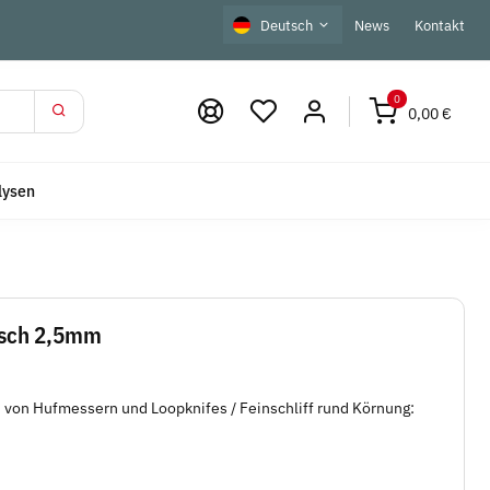
Deutsch
News
Kontakt
0
0,00 €
lysen
isch 2,5mm
n von Hufmessern und Loopknifes / Feinschliff rund Körnung: