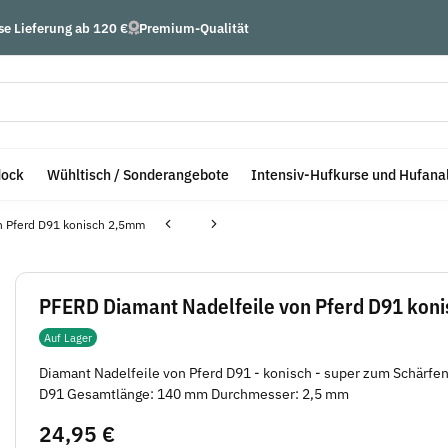
se Lieferung ab 120 €
Premium-Qualität
dock
Wühltisch / Sonderangebote
Intensiv-Hufkurse und Hufana
n Pferd D91 konisch 2,5mm
PFERD Diamant Nadelfeile von Pferd D91 kon
Auf Lager
Diamant Nadelfeile von Pferd D91 - konisch - super zum Schärfe
D91 Gesamtlänge: 140 mm Durchmesser: 2,5 mm
24,95 €