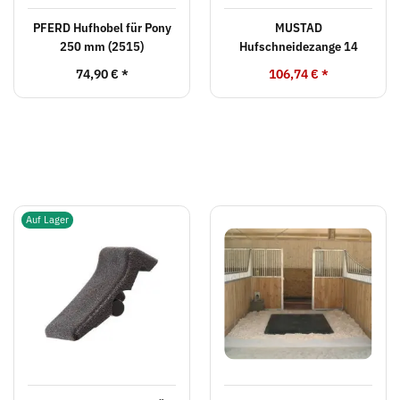
PFERD Hufhobel für Pony
MUSTAD
250 mm (2515)
Hufschneidezange 14
74,90 €
*
106,74 €
*
Auf Lager