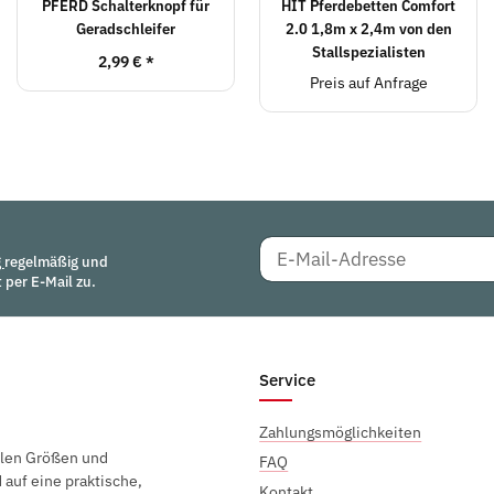
PFERD Schalterknopf für
HIT Pferdebetten Comfort
Geradschleifer
2.0 1,8m x 2,4m von den
Stallspezialisten
2,99 €
*
Preis auf Anfrage
g
regelmäßig und
 per E-Mail zu.
Service
Zahlungsmöglichkeiten
elen Größen und
FAQ
auf eine praktische,
Kontakt