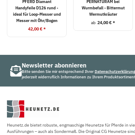
PFERD Diamant
PERNATURAM bei
Handyfeile D126 rund -
Wurmbefall - Bittermut
ideal für Loop-Messer und
Wermutkräuter
Messer mit Öhr/Bogen
ab
24,00 €
*
42,00 €
*
Newsletter abonnieren
Bitte senden Sie mir entsprechend Ihrer
Datenschutzerklärun
jederzeit widerruflich Informationen zu Ihrem Produktsortiment
Heunetz.de bietet robuste, engmaschige Heunetze für Pferde in vi
Ausführungen – auch als Sondermaß. Die Original CG Heunetze sind 