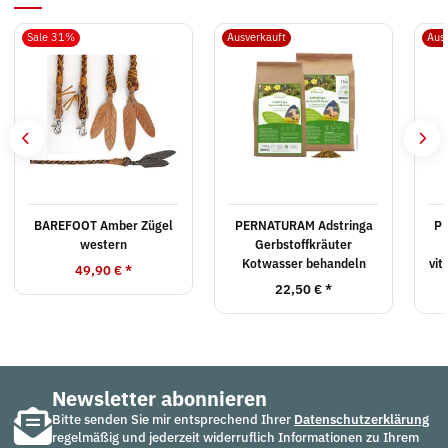
Sale 31%
Ausverkauft
Aus
BAREFOOT Amber Zügel
PERNATURAM Adstringa
PE
western
Gerbstoffkräuter
Kotwasser behandeln
vit
49,90 €
*
22,50 €
*
Newsletter abonnieren
Bitte senden Sie mir entsprechend Ihrer
Datenschutzerklärung
regelmäßig und jederzeit widerruflich Informationen zu Ihrem