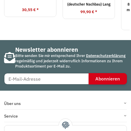
(deutscher Nachbau) Lang
8
30,55 €
*
mi
99,90 €
*
Newsletter abonnieren
Bitte senden Sie mir entsprechend Ihrer
Datenschutzerklärung
regelmäßig und jederzeit widerruflich Informationen zu Ihrem
Produktsortiment per E-Mail zu.
Abonnieren
Über uns
Service
Infos