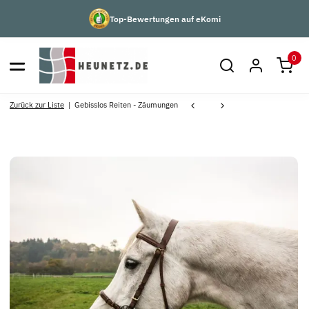
Top-Bewertungen auf eKomi
0
Zurück zur Liste
Gebisslos Reiten - Zäumungen