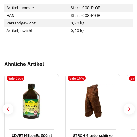
Artikelnummer:
Starb-008-P-OB
HAN:
Starb-008-P-OB
Versandgewicht:
0,20 kg
Artikelgewicht:
0,20
kg
Ähnliche Artikel
Sale 15%
Sale 15%
Sal
CDVET MilbenEx 500ml
STROHM Lederschürze