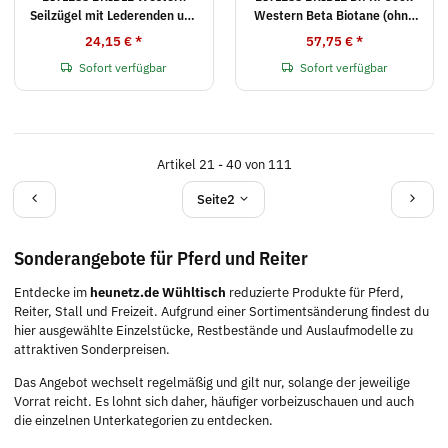
Seilzügel mit Lederenden und
Western Beta Biotane (ohne
Quick-Snaps (BB USA)
Zügel)
24,15 €
*
57,75 €
*
Sofort verfügbar
Sofort verfügbar
Artikel 21 - 40 von 111
Seite
2
Sonderangebote für Pferd und Reiter
Entdecke im
heunetz.de Wühltisch
reduzierte Produkte für Pferd,
Reiter, Stall und Freizeit. Aufgrund einer Sortimentsänderung findest du
hier ausgewählte Einzelstücke, Restbestände und Auslaufmodelle zu
attraktiven Sonderpreisen.
Das Angebot wechselt regelmäßig und gilt nur, solange der jeweilige
Vorrat reicht. Es lohnt sich daher, häufiger vorbeizuschauen und auch
die einzelnen Unterkategorien zu entdecken.