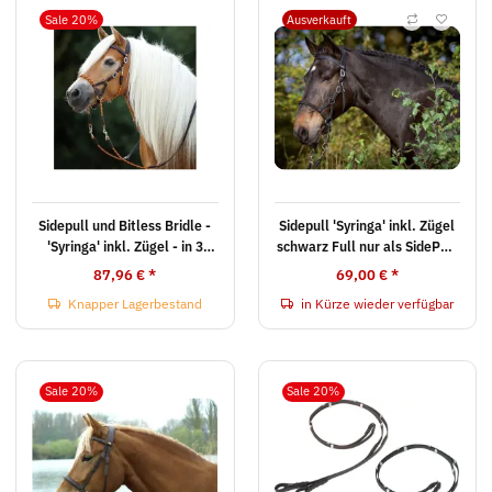
Sale 20%
Ausverkauft
Sidepull und Bitless Bridle -
Sidepull 'Syringa' inkl. Zügel
'Syringa' inkl. Zügel - in 3
schwarz Full nur als SidePull
Farben
(Überkreuzriemen fehlen!)
87,96 €
*
69,00 €
*
Knapper Lagerbestand
in Kürze wieder verfügbar
Sale 20%
Sale 20%