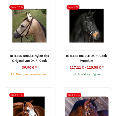
Sale 36%
Sale 7%
BITLESS BRIDLE Nylon das
BITLESS BRIDLE Dr. R. Cook
Original von Dr. R. Cook
Premium
39,90 €
*
117,21 € -
125,58 €
*
Knapper Lagerbestand
Sofort verfügbar
Sale 34%
Sale 30%