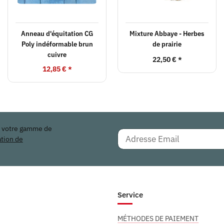
Anneau d'équitation CG
Mixture Abbaye - Herbes
Poly indéformable brun
de prairie
cuivre
22,50 €
*
12,85 €
*
r votre gamme de
ation de
Service
MÉTHODES DE PAIEMENT