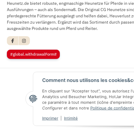
Heunetz.de bietet robuste, engmaschige Heunetze für Pferde in vi
Ausführungen – auch als Sondermaß. Die Original CG Heunetze sind 
pferdegerechte Fütterung ausgelegt und helfen dabei, Heuverlust z
Fresszeiten zu verlängern. Ergänzt wird das Sortiment durch pass
ausgewählte Produkte rund um Pferd und Reiter.
#global.withdrawalForm#
Comment nous utilisons les cookies&c
En cliquant sur "Accepter tout", vous autorisez l
Analytics und Besucher Marketing, HotJar Integ
ce paramètre à tout moment (icône d'empreinte di
Configurer
et dans notre
Politique de confidentia
Imprimer
|
Intimité