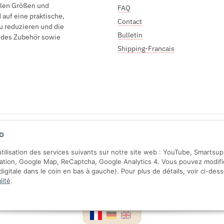
elen Größen und
FAQ
auf eine praktische,
Contact
u reduzieren und die
Bulletin
endes Zubehör sowie
Shipping-Francais
Sichere Zahlung mit:
o
'utilisation des services suivants sur notre site web : YouTube, Smartsu
ration, Google Map, ReCaptcha, Google Analytics 4. Vous pouvez modifi
gitale dans le coin en bas à gauche). Pour plus de détails, voir ci-des
lité
.