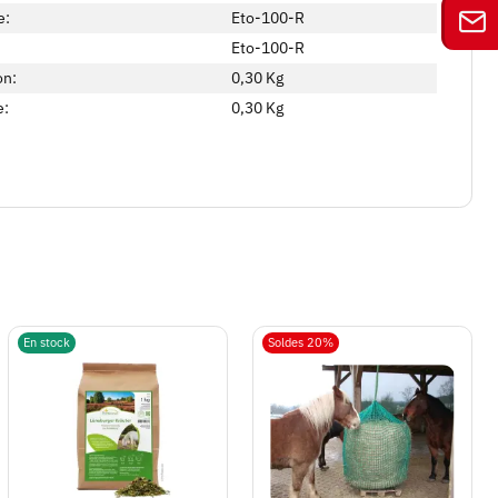
e:
Eto-100-R
Eto-100-R
on:
0,30 Kg
e:
0,30
Kg
En stock
Soldes 20%