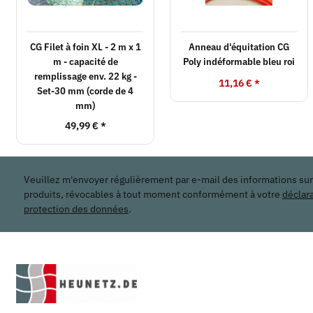
CG Filet à foin XL - 2 m x 1
Anneau d'équitation CG
m - capacité de
Poly indéformable bleu roi
remplissage env. 22 kg -
11,16 €
*
Set-30 mm (corde de 4
mm)
49,99 €
*
Veuillez m'envoyer régulièrement par e-mail des informations su
produits, révocables à tout moment conformément à votre
déclar
protection des données
.