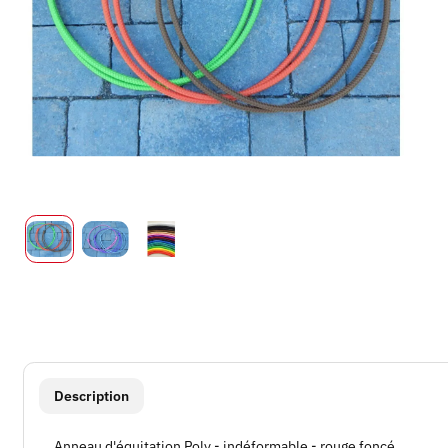
#productDetails.showMoreTabs#
Description
Anneau d'équitation Poly - indéformable - rouge foncé