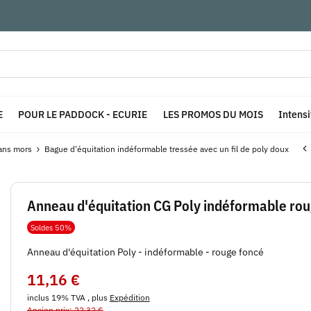
E
POUR LE PADDOCK - ECURIE
LES PROMOS DU MOIS
Intens
ans mors
Bague d'équitation indéformable tressée avec un fil de poly doux
Anneau d'équitation CG Poly indéformable rou
Soldes 50%
Anneau d'équitation Poly - indéformable - rouge foncé
11,16 €
inclus 19% TVA , plus
Expédition
Ancien prix: 22,32 €