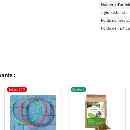
Numéro d'articl
#global.han#:
Poids de livrais
Poids de l'articl
vants :
Soldes 50%
En stock