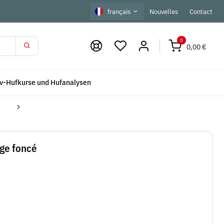
français
Nouvelles
Contact
0
0,00 €
iv-Hufkurse und Hufanalysen
ge foncé