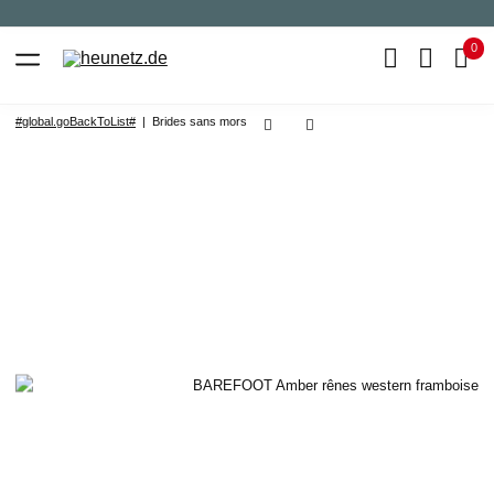
0
#global.goBackToList#
Brides sans mors