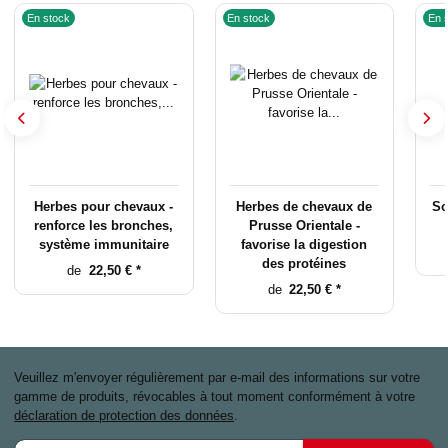
En stock
En stock
En 
Herbes pour chevaux -
Herbes de chevaux de
So
renforce les bronches,
Prusse Orientale -
système immunitaire
favorise la digestion
des protéines
de
22,50 €
*
de
22,50 €
*
Veuillez m'envoyer régulièrement par e-mail des informations sur votre
gamme de produits, révocables à tout moment conformément à votre
déclaration de protection des données
.