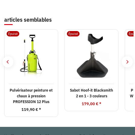
articles semblables
Épuisé
Épuisé
Épu
Pulvérisateur peinture et
Sabot Hoof-it Blacksmith
PE
chaux à pression
2 en 1 - 3 couleurs
We
PROFESSION 12 Plus
179,00 €
*
119,90 €
*