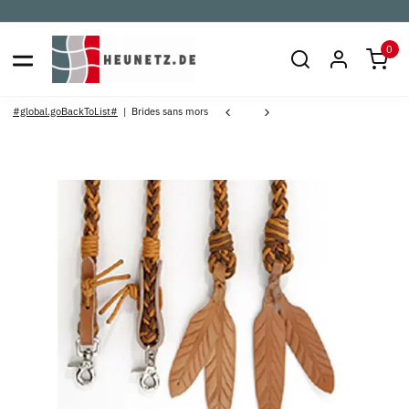
0
#global.goBackToList#
Brides sans mors