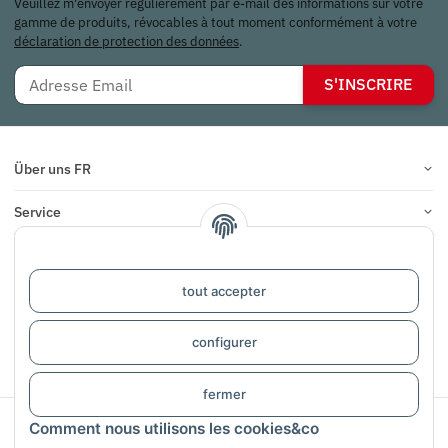
Veuillez m'envoyer régulièrement par e-mail des informations sur votre
gamme de produits, révocables à tout moment conformément à votre
déclaration de protection des données
.
S'INSCRIRE
Über uns FR
Service
Infos
tout accepter
COMMENTAIRES
configurer
#global.withdrawalForm#
fermer
Sichere Zahlung mit:
Comment nous utilisons les cookies&co