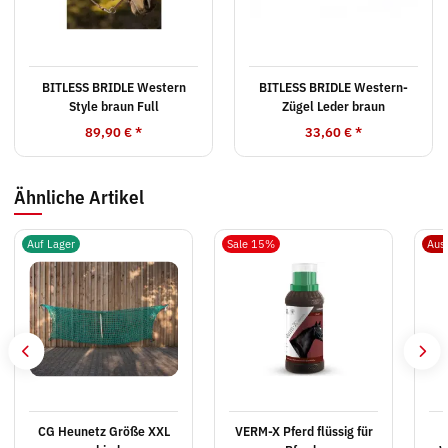
BITLESS BRIDLE Western
BITLESS BRIDLE Western-
Style braun Full
Zügel Leder braun
89,90 €
*
33,60 €
*
Ähnliche Artikel
Auf Lager
Sale 15%
Aus
CG Heunetz Größe XXL
VERM-X Pferd flüssig für