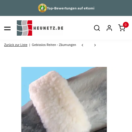
Top-Bewertungen auf eKomi
0
Zurück zur Liste
Gebisslos Reiten - Zäumungen