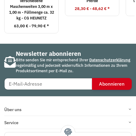
verschiedene
Pferde
W
Maschenweiten 3,00 m x
28,30 € -
48,62 €
*
1,00 m - Füllmenge ca. 32
kg - CG HEUNETZ
63,00 € -
79,90 €
*
Newsletter abonnieren
Bitte senden Sie mir entsprechend Ihrer
Datenschutzerklärung
regelmäßig und jederzeit widerruflich Informationen zu Ihrem
Produktsortiment per E-Mail zu.
Abonnieren
Über uns
Service
Infos