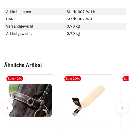
Artikelnummer:
Starb-007-W-LK
HAN:
Starb-007-W-L
Versandgewicht:
0,70 kg
Artikelgewicht:
0,70
kg
Ähnliche Artikel
Sale 42%
Sale 20%
Sal