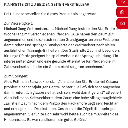
KINNKETTE IST ZU BEIDEN SEITEN VERSTELLBAR
Bei Heunetz bestellen Sie dieses Produkt als Lagerware.
Zur Vielseitigkeit:
Michael Jung Weltmeister...... Michael Jung testete den StarBridle eine
Woche lang mit verschiedenen Pferden. „Alle haben den Zaum gut
angenommen und ließen sich in allen Grundgangarten ohne Probleme
damit reiten und springen“ analysierte der Weltmeister nach vielen
ausführlichen Trainings-Einheiten. „Der StarBridle Zaum ist besonders
für junge Pferde geeignet beispielsweise in der Springausbildung. Ein
interessanter Zaum und eine gesunde Alternative für Pferden die im
Zahnwechsel sind oder ein Gebiss nicht so gerne annehmen.“
Zum Springen:
Alois Pollmann Schweckhorst... „Ich habe den StarBridle mit Cesana
probiert einer achtjährigen Cento-Tochter. Sie ließ sich sehr angenehm
damit reiten. Ich glaube sie hat sich sehr wohl damit gefühlt“ attestiert
Alois Pollmann-Schweckhorst dem Zaum eine hohe Alltagstauglichkeit:
„Es ist ein Zaum nach dem Prinzip des Hackamore liegt sehr leicht an
und erzeugt keine Druckstellen. Cesana hat die Zügelhilfen sehr gut
angenommen. Sie fühlte sich sehr wohl heute auch beim Anreiten des
Hindernisses. Es war rundherum ein gutes Gefühl.“