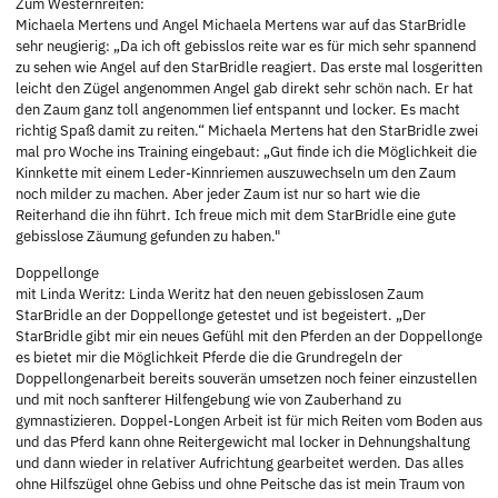
Zum Westernreiten:
Michaela Mertens und Angel Michaela Mertens war auf das StarBridle
sehr neugierig: „Da ich oft gebisslos reite war es für mich sehr spannend
zu sehen wie Angel auf den StarBridle reagiert. Das erste mal losgeritten
leicht den Zügel angenommen Angel gab direkt sehr schön nach. Er hat
den Zaum ganz toll angenommen lief entspannt und locker. Es macht
richtig Spaß damit zu reiten.“ Michaela Mertens hat den StarBridle zwei
mal pro Woche ins Training eingebaut: „Gut finde ich die Möglichkeit die
Kinnkette mit einem Leder-Kinnriemen auszuwechseln um den Zaum
noch milder zu machen. Aber jeder Zaum ist nur so hart wie die
Reiterhand die ihn führt. Ich freue mich mit dem StarBridle eine gute
gebisslose Zäumung gefunden zu haben."
Doppellonge
mit Linda Weritz: Linda Weritz hat den neuen gebisslosen Zaum
StarBridle an der Doppellonge getestet und ist begeistert. „Der
StarBridle gibt mir ein neues Gefühl mit den Pferden an der Doppellonge
es bietet mir die Möglichkeit Pferde die die Grundregeln der
Doppellongenarbeit bereits souverän umsetzen noch feiner einzustellen
und mit noch sanfterer Hilfengebung wie von Zauberhand zu
gymnastizieren. Doppel-Longen Arbeit ist für mich Reiten vom Boden aus
und das Pferd kann ohne Reitergewicht mal locker in Dehnungshaltung
und dann wieder in relativer Aufrichtung gearbeitet werden. Das alles
ohne Hilfszügel ohne Gebiss und ohne Peitsche das ist mein Traum von