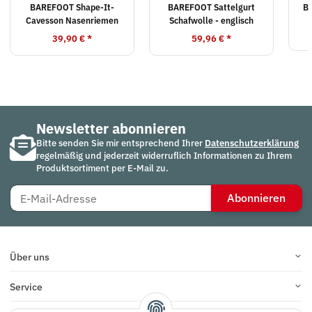
BAREFOOT Shape-It-
BAREFOOT Sattelgurt
BA
Cavesson Nasenriemen
Schafwolle - englisch
39,90 €
*
59,96 €
*
Newsletter abonnieren
Bitte senden Sie mir entsprechend Ihrer
Datenschutzerklärung
regelmäßig und jederzeit widerruflich Informationen zu Ihrem
Produktsortiment per E-Mail zu.
Abonnieren
Über uns
Service