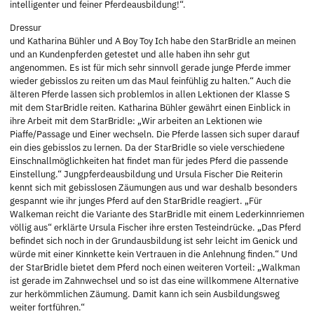
intelligenter und feiner Pferdeausbildung!“.
Dressur
und Katharina Bühler und A Boy Toy Ich habe den StarBridle an meinen
und an Kundenpferden getestet und alle haben ihn sehr gut
angenommen. Es ist für mich sehr sinnvoll gerade junge Pferde immer
wieder gebisslos zu reiten um das Maul feinfühlig zu halten.“ Auch die
älteren Pferde lassen sich problemlos in allen Lektionen der Klasse S
mit dem StarBridle reiten. Katharina Bühler gewährt einen Einblick in
ihre Arbeit mit dem StarBridle: „Wir arbeiten an Lektionen wie
Piaffe/Passage und Einer wechseln. Die Pferde lassen sich super darauf
ein dies gebisslos zu lernen. Da der StarBridle so viele verschiedene
Einschnallmöglichkeiten hat findet man für jedes Pferd die passende
Einstellung.“ Jungpferdeausbildung und Ursula Fischer Die Reiterin
kennt sich mit gebisslosen Zäumungen aus und war deshalb besonders
gespannt wie ihr junges Pferd auf den StarBridle reagiert. „Für
Walkeman reicht die Variante des StarBridle mit einem Lederkinnriemen
völlig aus“ erklärte Ursula Fischer ihre ersten Testeindrücke. „Das Pferd
befindet sich noch in der Grundausbildung ist sehr leicht im Genick und
würde mit einer Kinnkette kein Vertrauen in die Anlehnung finden.“ Und
der StarBridle bietet dem Pferd noch einen weiteren Vorteil: „Walkman
ist gerade im Zahnwechsel und so ist das eine willkommene Alternative
zur herkömmlichen Zäumung. Damit kann ich sein Ausbildungsweg
weiter fortführen.“