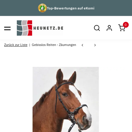
Top-Bewertungen auf eKomi
0
Zurück zur Liste
Gebisslos Reiten - Zäumungen