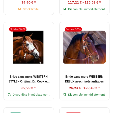
de chevaux
39,90 €
*
117,21 € -
125,58 €
*
Stock limité
Disponible immédiatement
Soldes 34%
Soldes 30%
Bride sans mors WESTERN
Bride sans mors WESTERN
STYLE - Original Dr. Cook en
DELUX avec rivets antiques
trois couleurs
89,90 €
*
94,93 € -
120,40 €
*
Disponible immédiatement
Disponible immédiatement