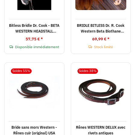
Bitless Bridle Dr. Cook - BETA
BRIDLE BITLESS Dr. R. Cook
WESTERN HEADSTALL
Western Beta Biothane
(without reins)
DELUX (sans rênes)
57,75 €
*
69,99 €
*
Disponible immédiatement
Stock limité
Soldes 55%
Soldes 38%
Bride sans mors Western -
Rênes WESTERN DELUX avec
Rênes cuir (original) USA
rivets antiques