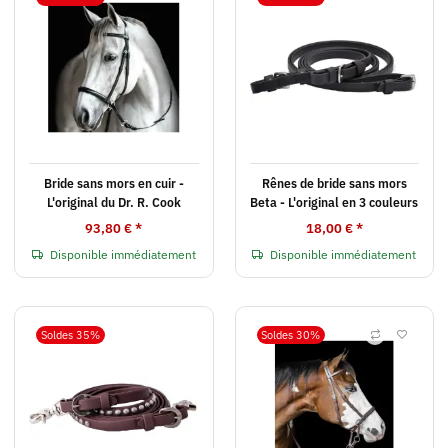
Bride sans mors en cuir -
Rênes de bride sans mors
L'original du Dr. R. Cook
Beta - L'original en 3 couleurs
93,80 €
*
18,00 €
*
Disponible immédiatement
Disponible immédiatement
Soldes 35%
Soldes 30%