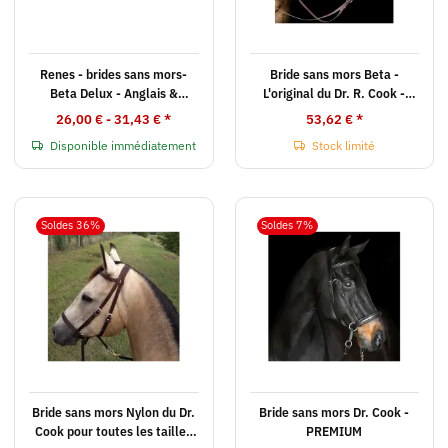
Renes - brides sans mors-
Bride sans mors Beta -
Beta Delux - Anglais &
L'original du Dr. R. Cook -
Western
Brun Pony
26,00 € -
31,43 €
*
53,62 €
*
Disponible immédiatement
Stock limité
Soldes 36%
Soldes 7%
Bride sans mors Nylon du Dr.
Bride sans mors Dr. Cook -
Cook pour toutes les tailles
PREMIUM