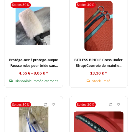
Soldes 30%
Soldes 30%
Protège-nez / protège-nuque
BITLESS BRIDLE Cross Under
Fausse robe pour bride sans
Strap/Courroie de maintien
mors et autres brides
de rechange Bitless Bridle
4,55 € -
8,05 €
*
13,30 €
*
Disponible immédiatement
Stock limité
Soldes 30%
Soldes 30%