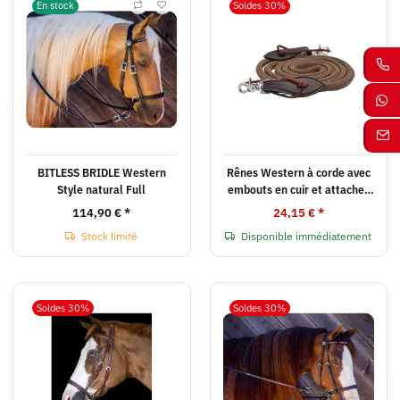
En stock
Soldes 30%
BITLESS BRIDLE Western
Rênes Western à corde avec
Style natural Full
embouts en cuir et attaches
rapides (BB USA)
114,90 €
*
24,15 €
*
Stock limité
Disponible immédiatement
Soldes 30%
Soldes 30%