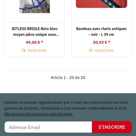
BITLESS BRIDLE Beta bleu
Bandeau avec rivets antiques
moyen pièce unique sans
- noir - L 39 cm
rênes
49,00 €
*
20,93 €
*
Stock limité
Stock limité
Article 1 - 20 de 20
Veuillez m'envoyer régulièrement par e-mail des informations sur votre
gamme de produits, révocables à tout moment conformément à votre
déclaration de protection des données
.
S'INSCRIRE