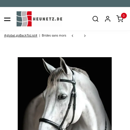
0
#global.goBackToList#
Brides sans mors