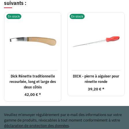
suivants :
En stock
En stock
Dick Rénette traditionnelle
DICK - pierre à aiguiser pour
recourbée, long et large des
rénette ronde
deux côtés
39,20 €
*
42,00 €
*
Veuillez m'envoyer régulièrement par e-mail des informations sur votre
gamme de produits, révocables à tout moment conformément à votre
déclaration de protection des données
.