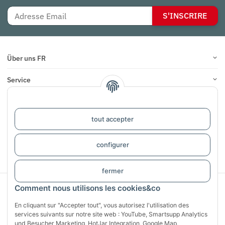
S'INSCRIRE
Über uns FR
Service
Infos
tout accepter
COMMENTAIRES
configurer
#global.withdrawalForm#
fermer
Sichere Zahlung mit:
Comment nous utilisons les cookies&co
En cliquant sur "Accepter tout", vous autorisez l'utilisation des
services suivants sur notre site web : YouTube, Smartsupp Analytics
und Besucher Marketing, HotJar Integration, Google Map,