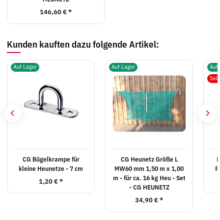
146,60 €
*
Kunden kauften dazu folgende Artikel:
Auf Lager
Auf Lager
Auf
Sal
CG Bügelkrampe für
CG Heunetz Größe L
K
kleine Heunetze - 7 cm
MW60 mm 1,50 m x 1,00
P
m - für ca. 16 kg Heu - Set
1,20 €
*
- CG HEUNETZ
34,90 €
*