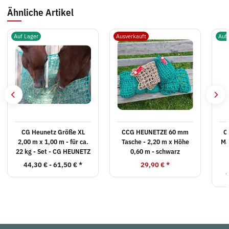
Ähnliche Artikel
Auf Lager
Ausverkauft
Auf
CG Heunetz Größe XL
CCG HEUNETZE 60 mm
C
2,00 m x 1,00 m - für ca.
Tasche - 2,20 m x Höhe
Ma
22 kg - Set - CG HEUNETZ
0,60 m - schwarz
44,30 € -
61,50 €
*
29,90 €
*