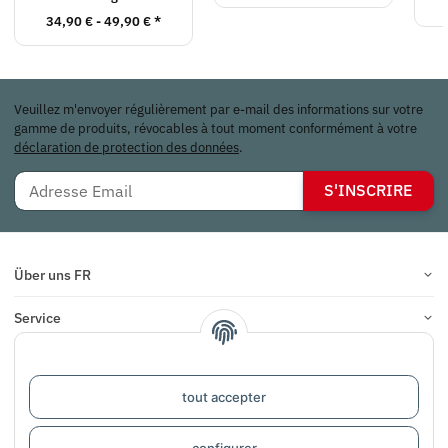
34,90 € -
49,90 €
*
Veuillez m'envoyer régulièrement par e-mail des informations sur votre
gamme de produits, révocables à tout moment conformément à votre
déclaration de protection des données
.
S'INSCRIRE
Über uns FR
Service
Infos
tout accepter
COMMENTAIRES