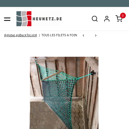
0
#global.goBackToList#
TOUS LES FILETS A FOIN