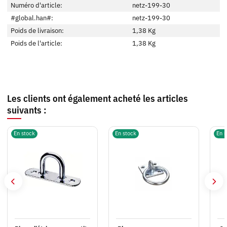
Numéro d'article:
netz-199-30
#global.han#:
netz-199-30
Poids de livraison:
1,38 Kg
Poids de l'article:
1,38
Kg
Les clients ont également acheté les articles
suivants :
En stock
En stock
En s