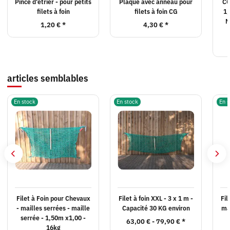
Pince d'étrier - pour petits
Plaque avec anneau pour
CG
filets à foin
filets à foin CG
1,
M
1,20 €
*
4,30 €
*
articles semblables
En stock
En stock
En s
Filet à Foin pour Chevaux
Filet à foin XXL - 3 x 1 m -
Fil
- mailles serrées - maille
Capacité 30 KG environ
mai
serrée - 1,50m x1,00 -
63,00 € -
79,90 €
*
16kg