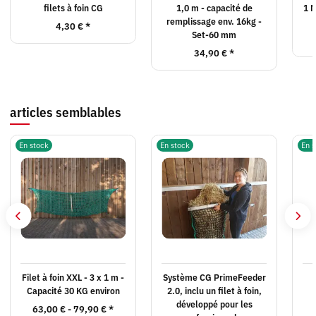
filets à foin CG
1,0 m - capacité de
1 M
remplissage env. 16kg -
4,30 €
*
Set-60 mm
34,90 €
*
articles semblables
En stock
En stock
En s
Filet à foin XXL - 3 x 1 m -
Système CG PrimeFeeder
Capacité 30 KG environ
2.0, inclu un filet à foin,
développé pour les
63,00 € -
79,90 €
*