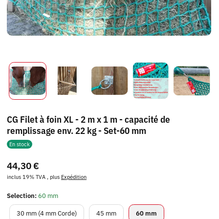
CG Filet à foin XL - 2 m x 1 m - capacité de
remplissage env. 22 kg - Set-60 mm
En stock
44,30 €
inclus 19% TVA , plus
Expédition
Selection:
60 mm
30 mm (4 mm Corde)
45 mm
60 mm
30 mm (4 mm Corde)
45 mm
60 mm