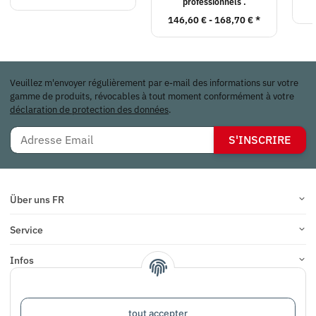
professionnels .
146,60 € -
168,70 €
*
Veuillez m'envoyer régulièrement par e-mail des informations sur votre
gamme de produits, révocables à tout moment conformément à votre
déclaration de protection des données
.
S'INSCRIRE
Über uns FR
Service
Infos
COMMENTAIRES
tout accepter