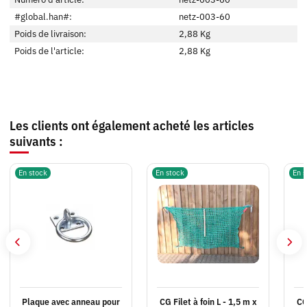
#global.han#:
netz-003-60
Poids de livraison:
2,88 Kg
Poids de l'article:
2,88
Kg
Les clients ont également acheté les articles
suivants :
En stock
En stock
En s
Plaque avec anneau pour
CG Filet à foin L - 1,5 m x
CG