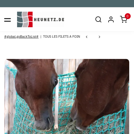
0
#global.goBackToList#
TOUS LES FILETS A FOIN