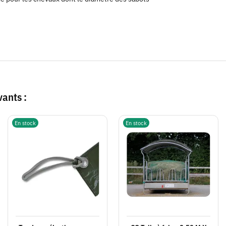
vants :
En stock
En stock