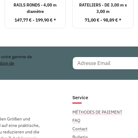
RAILS RONDS - 4,00 m
RATELIERS - DE 3,00 m x
diamètre
3,00 m
147,77 € -
199,90 €
*
71,00 € -
98,89 €
*
r votre gamme de
ation de
Service
MÉTHODES DE PAIEMENT
elen Größen und
FAQ
auf eine praktische,
Contact
u reduzieren und die
Bulletin