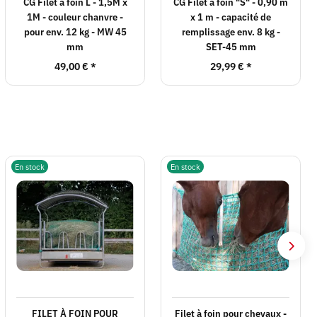
CG Filet à foin L - 1,5M x
CG Filet à foin "S" - 0,90 m
1M - couleur chanvre -
x 1 m - capacité de
pour env. 12 kg - MW 45
remplissage env. 8 kg -
mm
SET-45 mm
49,00 €
*
29,99 €
*
En stock
En stock
FILET À FOIN POUR
Filet à foin pour chevaux -