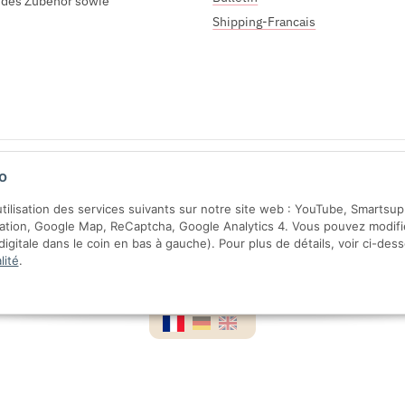
endes Zubehör sowie
Shipping-Francais
Sichere Zahlung mit:
o
'utilisation des services suivants sur notre site web : YouTube, Smartsu
ration, Google Map, ReCaptcha, Google Analytics 4. Vous pouvez modifi
gitale dans le coin en bas à gauche). Pour plus de détails, voir ci-des
lité
.
VA incluse,
frais d'expédition
exclus.