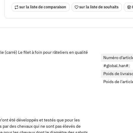
sur la liste de comparaison
sur la liste de souhaits
e (carré) Le filet à foin pour râteliers en qualité
Numéro d'articl
#global.han#:
Poids de livrais
Poids de l'articl
n n'ont été développés et testés que pour les
ts par des chevaux qui ne sont pas élevés de
ême pour les chevaux dont le diamètre des sabots