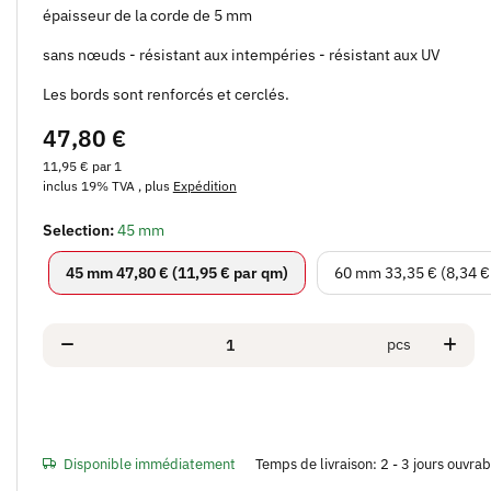
épaisseur de la corde de 5 mm
sans nœuds - résistant aux intempéries - résistant aux UV
Les bords sont renforcés et cerclés.
47,80 €
11,95 € par 1
inclus 19% TVA , plus
Expédition
Selection:
45 mm
45 mm
60 mm
45 mm
47,80 € (11,95 € par qm)
60 mm
33,35 € (8,34 €
pcs
Disponible immédiatement
Temps de livraison:
2 - 3 jours ouvra