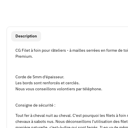
#productDetails.showMoreTabs#
Description
CG Filet à foin pour râteliers - à mailles serrées en forme de toil
Premium.
Corde de 5mm d'épaisseur.
Les bords sont renforcés et cerclés.
Nous vous conseillons volontiers par téléphone.
Consigne de sécurité :
Tout fer à cheval nuit au cheval. C'est pourquoi les filets à foi
chevaux à sabots nus. Nous déconseillons l'utilisation des file
manière naturelle, c'est-à-dire qui sont ferrés. Il en va de m