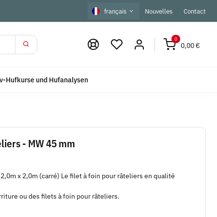
français
Nouvelles
Contact
0
0,00 €
iv-Hufkurse und Hufanalysen
teliers - MW 45 mm
2,0m x 2,0m (carré) Le filet à foin pour râteliers en qualité
iture ou des filets à foin pour râteliers.