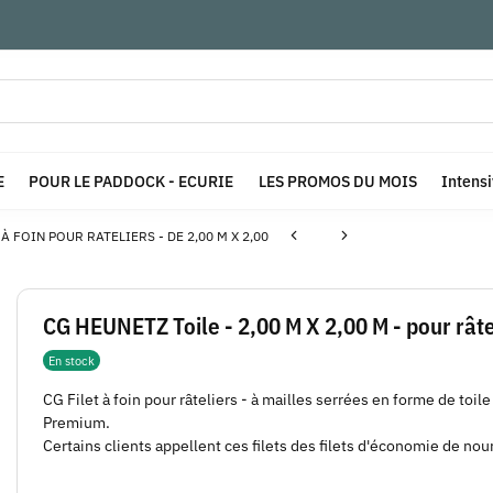
E
POUR LE PADDOCK - ECURIE
LES PROMOS DU MOIS
Intens
 À FOIN POUR RATELIERS - DE 2,00 M X 2,00
CG HEUNETZ Toile - 2,00 M X 2,00 M - pour râ
En stock
CG Filet à foin pour râteliers - à mailles serrées en forme de toile 
Premium.
Certains clients appellent ces filets des filets d'économie de nourr