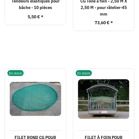
Tendeurs élastiques pour
CG Toile à foin - 2,50 M X
bâche - 10 pièces
2,50 M - pour râtelier-45
mm
5,50 €
*
73,60 €
*
En stock
En stock
FILET ROND CG POUR
FILET À FOIN POUR