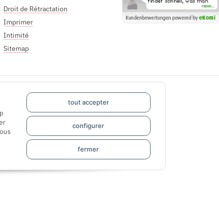
Droit de Rétractation
Imprimer
Intimité
Sitemap
tout accepter
pp
er
configurer
sous
fermer
Designed by
Apiando
Powered by
JTL-Shop