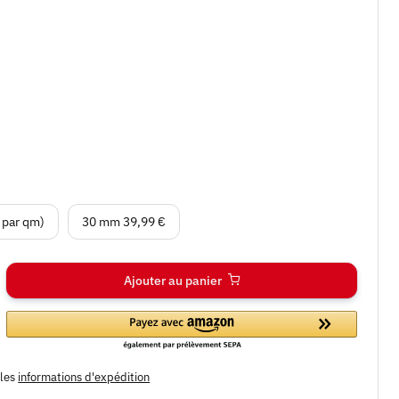
30 mm
 par qm)
30 mm
39,99 €
Ajouter au panier
bles
informations d'expédition