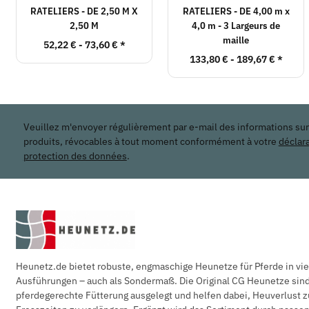
RATELIERS - DE 2,50 M X
RATELIERS - DE 4,00 m x
2,50 M
4,0 m - 3 Largeurs de
maille
52,22 € -
73,60 €
*
133,80 € -
189,67 €
*
Veuillez m'envoyer régulièrement par e-mail des informations su
produits, révocables à tout moment conformément à votre
déclar
protection des données
.
Heunetz.de bietet robuste, engmaschige Heunetze für Pferde in vi
Ausführungen – auch als Sondermaß. Die Original CG Heunetze sind 
pferdegerechte Fütterung ausgelegt und helfen dabei, Heuverlust z