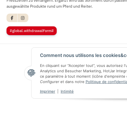
Fresszeiten zu verlängern. Ergänzt wird das Sortiment durch pass
ausgewählte Produkte rund um Pferd und Reiter.
#global.withdrawalForm#
Comment nous utilisons les cookies&c
En cliquant sur "Accepter tout", vous autorisez l
Analytics und Besucher Marketing, HotJar Integ
ce paramètre à tout moment (icône d'empreinte di
Configurer
et dans notre
Politique de confidentia
Imprimer
|
Intimité
© 2026 CG Heunetze Christoph Gehrmann
* Tous les prix s'entendent T