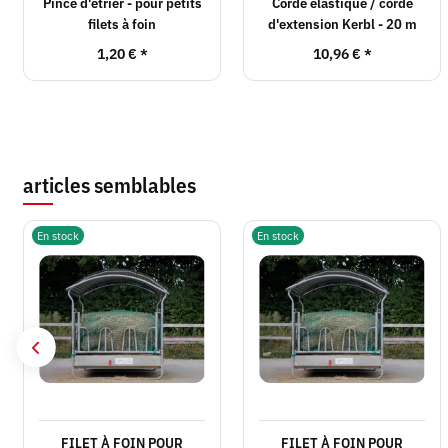
Pince d'étrier - pour petits
Corde élastique / corde
filets à foin
d'extension Kerbl - 20 m
1,20 €
*
10,96 €
*
articles semblables
En stock
En stock
FILET À FOIN POUR
FILET À FOIN POUR