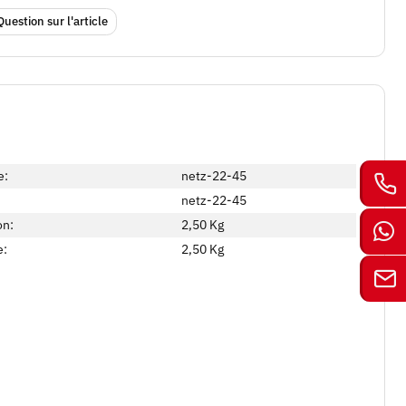
Question sur l'article
e:
netz-22-45
netz-22-45
on:
2,50 Kg
e:
2,50
Kg