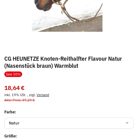
CG HEUNETZE Knoten-Reithalfter Flavour Natur
(Nasenstück braun) Warmblut
Sale 50%
18,64 €
inkl. 19% USt. , zzgl.
Versand
Alter Preis: 37,29 €
Farbe:
Natur
Größe: