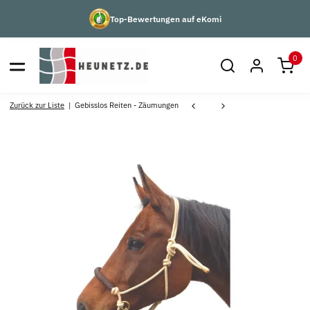
Top-Bewertungen auf eKomi
0
Zurück zur Liste
Gebisslos Reiten - Zäumungen