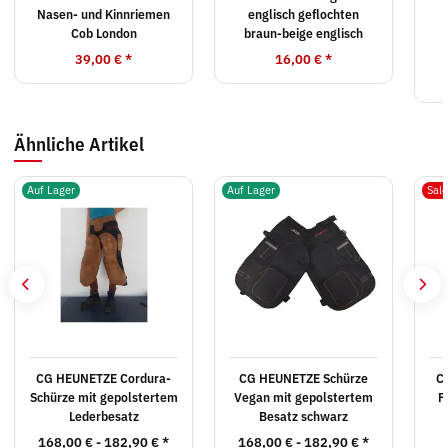
Nasen- und Kinnriemen
englisch geflochten
Cob London
braun-beige englisch
39,00 €
*
16,00 €
*
Ähnliche Artikel
Auf Lager
Auf Lager
Sal
CG HEUNETZE Cordura-
CG HEUNETZE Schürze
C
Schürze mit gepolstertem
Vegan mit gepolstertem
F
Lederbesatz
Besatz schwarz
168,00 € -
182,90 €
*
168,00 € -
182,90 €
*