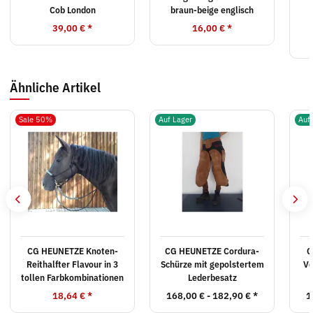
Cob London
braun-beige englisch
39,00 €
*
16,00 €
*
Ähnliche Artikel
Sale 50%
Auf Lager
Auf
CG HEUNETZE Knoten-
CG HEUNETZE Cordura-
C
Reithalfter Flavour in 3
Schürze mit gepolstertem
Ve
tollen Farbkombinationen
Lederbesatz
18,64 €
*
168,00 € -
182,90 €
*
1