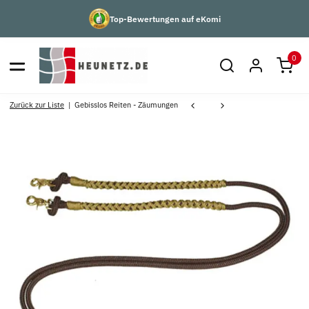
Top-Bewertungen auf eKomi
0
Zurück zur Liste
Gebisslos Reiten - Zäumungen