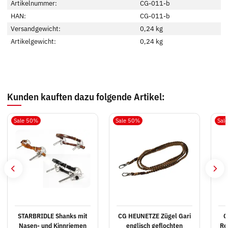
Artikelnummer:
CG-011-b
HAN:
CG-011-b
Versandgewicht:
0,24 kg
Artikelgewicht:
0,24
kg
Kunden kauften dazu folgende Artikel:
Sale 50%
Sale 50%
Sal
STARBRIDLE Shanks mit
CG HEUNETZE Zügel Gari
C
Nasen- und Kinnriemen
englisch geflochten
Re