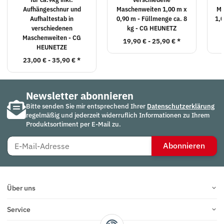
Aufhängeschnur und
Maschenweiten 1,00 m x
Ma
Aufhaltestab in
0,90 m - Füllmenge ca. 8
1,0
verschiedenen
kg - CG HEUNETZ
Maschenweiten - CG
19,90 € -
25,90 €
*
HEUNETZE
23,00 € -
35,90 €
*
Newsletter abonnieren
Bitte senden Sie mir entsprechend Ihrer
Datenschutzerklärung
regelmäßig und jederzeit widerruflich Informationen zu Ihrem
Produktsortiment per E-Mail zu.
Abonnieren
Über uns
Service