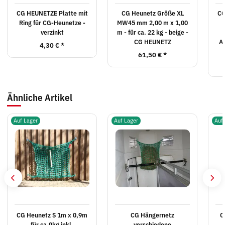
CG HEUNETZE Platte mit
CG Heunetz Größe XL
CG
Ring für CG-Heunetze -
MW45 mm 2,00 m x 1,00
verzinkt
m - für ca. 22 kg - beige -
CG HEUNETZ
Au
4,30 €
*
61,50 €
*
Ähnliche Artikel
Auf Lager
Auf Lager
Auf
CG Heunetz S 1m x 0,9m
CG Hängernetz
C
für ca.9kg inkl.
verschiedene