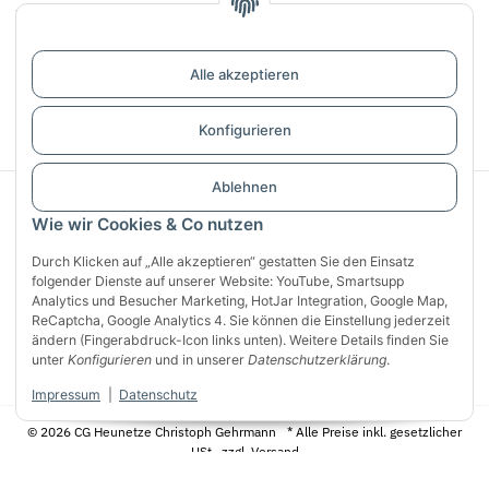
Infos
Bewertungen
Alle akzeptieren
Vertrag widerrufen
Konfigurieren
Ablehnen
Sichere Zahlung mit:
Wie wir Cookies & Co nutzen
Durch Klicken auf „Alle akzeptieren“ gestatten Sie den Einsatz
folgender Dienste auf unserer Website: YouTube, Smartsupp
Analytics und Besucher Marketing, HotJar Integration, Google Map,
ReCaptcha, Google Analytics 4. Sie können die Einstellung jederzeit
ändern (Fingerabdruck-Icon links unten). Weitere Details finden Sie
unter
Konfigurieren
und in unserer
Datenschutzerklärung
.
Impressum
|
Datenschutz
© 2026 CG Heunetze Christoph Gehrmann
* Alle Preise inkl. gesetzlicher
USt., zzgl.
Versand
Designed by
Apiando
Powered by
JTL-Shop