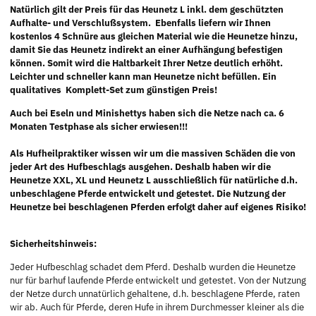
Natürlich gilt der Preis für das Heunetz L inkl. dem geschützten
Aufhalte- und Verschlußsystem. Ebenfalls liefern wir Ihnen
kostenlos 4 Schnüre aus gleichen Material wie die Heunetze hinzu,
damit Sie das Heunetz indirekt an einer Aufhängung befestigen
können. Somit wird die Haltbarkeit Ihrer Netze deutlich erhöht.
Leichter und schneller kann man Heunetze nicht befüllen. Ein
qualitatives Komplett-Set zum günstigen Preis!
Auch bei Eseln und Minishettys haben sich die Netze nach ca. 6
Monaten Testphase als sicher erwiesen!!!
Als Hufheilpraktiker wissen wir um die massiven Schäden die von
jeder Art des Hufbeschlags ausgehen. Deshalb haben wir die
Heunetze XXL, XL und Heunetz L ausschließlich für natürliche d.h.
unbeschlagene Pferde entwickelt und getestet. Die Nutzung der
Heunetze bei beschlagenen Pferden erfolgt daher auf eigenes Risiko!
Sicherheitshinweis:
Jeder Hufbeschlag schadet dem Pferd. Deshalb wurden die Heunetze
nur für barhuf laufende Pferde entwickelt und getestet. Von der Nutzung
der Netze durch unnatürlich gehaltene, d.h. beschlagene Pferde, raten
wir ab. Auch für Pferde, deren Hufe in ihrem Durchmesser kleiner als die