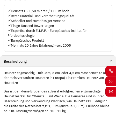
Heunetz L - 1,50 m breit / 1 00 m hoch
Beste Material- und Verarbeitungsqualität
Schneller und zuverlässiger Versand
Einige Tausend Bewertungen
Expertise durch E.I.P.P. - Europäisches Institut für
Pferdephysiologie
Europäisches Produkt
Mehr als 20 Jahre Erfahrung - seit 2005
Beschreibung
Heunetz engmaschig L mit 3cm, 6 cm oder 4,5 cm Maschenweite (eines
der meistverkauften Heunetze in Europa) Ein Premium Heunetz von CG
Heunetze
Das ist der kleine Bruder des äußerst erfolgreichen engmaschigen
Heunetzes XXL für Offenstall und Weide. Die Heunetze sind in Ihrer
Beschreibung und Verwendung identisch, wie Heunetz XXL. Lediglich
die Breite des Netzes beträgt 1,50m (anstelle 3,00m). Füllhöhe bleibt
bei 1m. Fassungsvermögen ca. 10 - 12 kg