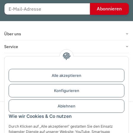
Abonnieren
Über uns
Service
Infos
Bewertungen
Alle akzeptieren
Vertrag widerrufen
Konfigurieren
Ablehnen
Sichere Zahlung mit:
Wie wir Cookies & Co nutzen
Durch Klicken auf „Alle akzeptieren“ gestatten Sie den Einsatz
folgender Dienste auf unserer Website: YouTube, Smartsupp