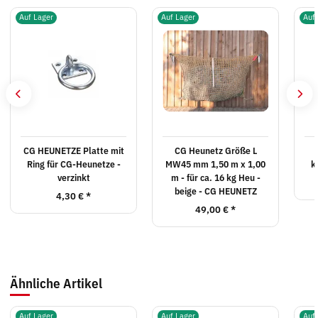
Auf Lager
Auf Lager
Auf
CG HEUNETZE Platte mit
CG Heunetz Größe L
Ring für CG-Heunetze -
MW45 mm 1,50 m x 1,00
k
verzinkt
m - für ca. 16 kg Heu -
beige - CG HEUNETZ
4,30 €
*
49,00 €
*
Ähnliche Artikel
Auf Lager
Auf Lager
Auf