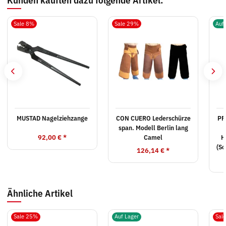
Sale 8%
Sale 29%
Auf
MUSTAD Nagelziehzange
CON CUERO Lederschürze
PF
span. Modell Berlin lang
92,00 €
*
Camel
H
(Sc
126,14 €
*
Ähnliche Artikel
Sale 25%
Auf Lager
Sal