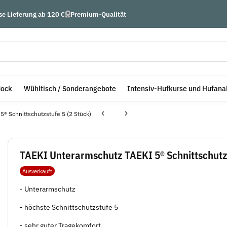
se Lieferung ab 120 €
Premium-Qualität
dock
Wühltisch / Sonderangebote
Intensiv-Hufkurse und Hufana
® Schnittschutzstufe 5 (2 Stück)
TAEKI Unterarmschutz TAEKI 5® Schnittschutzs
Ausverkauft
- Unterarmschutz
- höchste Schnittschutzstufe 5
- sehr guter Tragekomfort