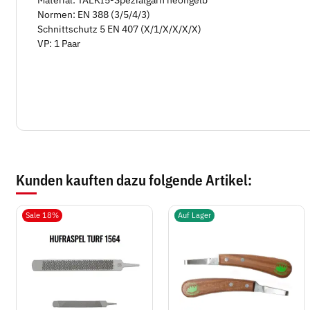
Material: TAEKI5-Spezialgarn neongelb
Normen: EN 388 (3/5/4/3)
Schnittschutz 5 EN 407 (X/1/X/X/X/X)
VP: 1 Paar
Kunden kauften dazu folgende Artikel:
Sale 18%
Auf Lager