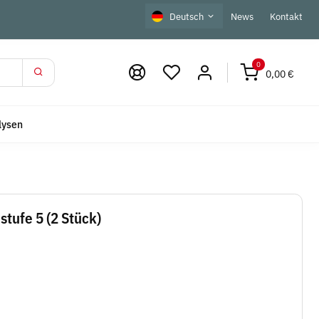
Deutsch
News
Kontakt
0
0,00 €
lysen
tufe 5 (2 Stück)