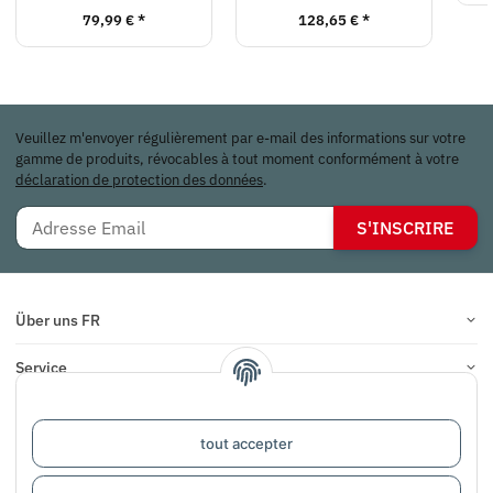
79,99 €
*
128,65 €
*
Veuillez m'envoyer régulièrement par e-mail des informations sur votre
gamme de produits, révocables à tout moment conformément à votre
déclaration de protection des données
.
S'INSCRIRE
Über uns FR
Service
Infos
tout accepter
COMMENTAIRES