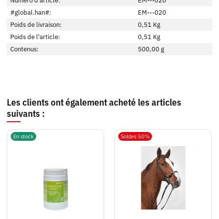
Numéro d'article:
EM---020
#global.han#:
EM---020
Poids de livraison:
0,51 Kg
Poids de l'article:
0,51
Kg
Contenus:
500,00 g
Les clients ont également acheté les articles
suivants :
En stock
Soldes 50%