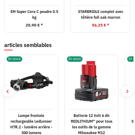
EM Super Cera C poudre 0.5
STARBRIDLE complet avec
kg
têtière full oak marron
20,90 €
*
56,25 €
*
articles semblables
En stock
En stock
En s
Lampe frontale
Batterie 12 Volt 6 Ah
rechargeable LedLenser
REDLITHIUM™ pour tous
S
H7R.2 - lumière arrière -
les outils de la gamme
300 lumens
Milwaukee M12