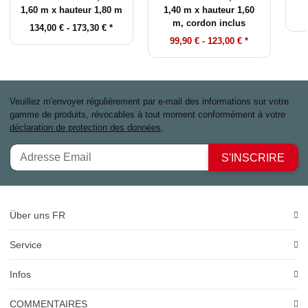
1,60 m x hauteur 1,80 m
1,40 m x hauteur 1,60
m, cordon inclus
134,00 € -
173,30 €
*
99,90 € -
123,00 €
*
Veuillez m'envoyer régulièrement par e-mail des informations sur votre
gamme de produits, révocables à tout moment conformément à votre
déclaration de protection des données
.
S'INSCRIRE
Über uns FR
Service
Infos
COMMENTAIRES