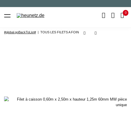
0
#global.goBackToList#
TOUS LES FILETS A FOIN