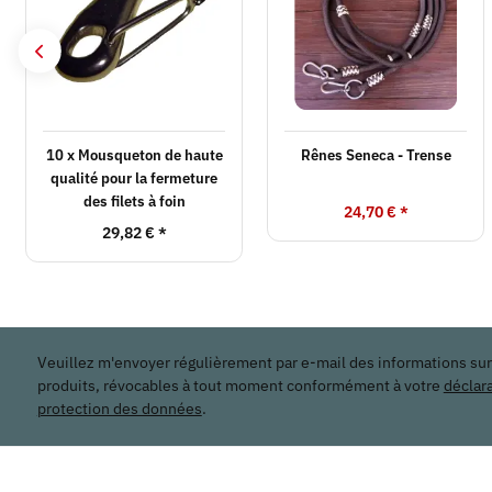
10 x Mousqueton de haute
Rênes Seneca - Trense
qualité pour la fermeture
des filets à foin
24,70 €
*
29,82 €
*
Veuillez m'envoyer régulièrement par e-mail des informations su
produits, révocables à tout moment conformément à votre
déclar
protection des données
.