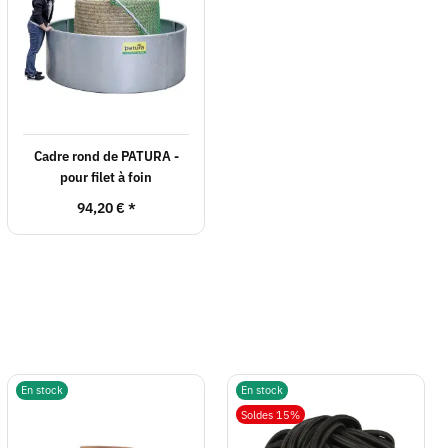
Cadre rond de PATURA -
pour filet à foin
94,20 €
*
En stock
En stock
Soldes 15%