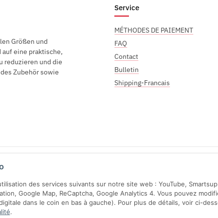
Service
MÉTHODES DE PAIEMENT
elen Größen und
FAQ
auf eine praktische,
Contact
u reduzieren und die
Bulletin
endes Zubehör sowie
Shipping-Francais
Sichere Zahlung mit:
o
'utilisation des services suivants sur notre site web : YouTube, Smartsu
ration, Google Map, ReCaptcha, Google Analytics 4. Vous pouvez modifi
gitale dans le coin en bas à gauche). Pour plus de détails, voir ci-des
lité
.