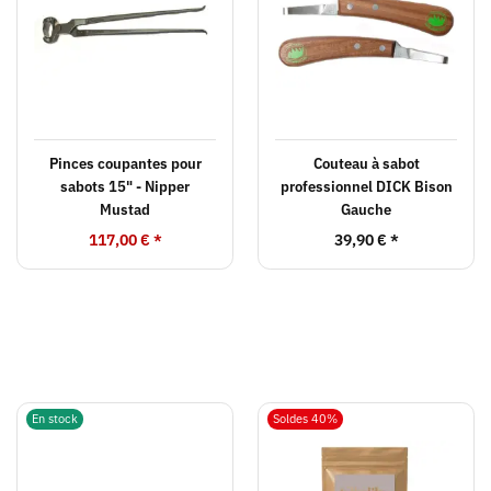
Pinces coupantes pour
Couteau à sabot
sabots 15" - Nipper
professionnel DICK Bison
Mustad
Gauche
117,00 €
*
39,90 €
*
En stock
Soldes 40%