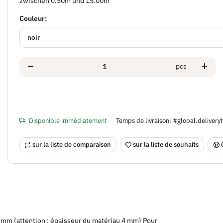
zwischen 0.50m und 15.00m
Couleur:
noir
pcs
Disponible immédiatement
Temps de livraison:
#global.deliver
sur la liste de comparaison
sur la liste de souhaits
e 30 mm (attention : épaisseur du matériau 4 mm) Pour