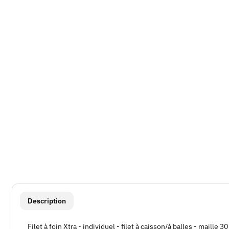
#productDetails.showMoreTabs#
Description
Filet à foin Xtra - individuel - filet à caisson/à balles - maill