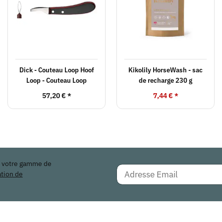
Dick - Couteau Loop Hoof
Kikolily HorseWash - sac
Loop - Couteau Loop
de recharge 230 g
57,20 €
*
7,44 €
*
r votre gamme de
ation de