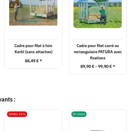
Cadre pour filet à foin
Cadre pour filet carré ou
Kerbl (sans attaches)
rectangulaire PATURA avec
fixations
88,49 €
*
89,90 € -
99,90 €
*
vants :
Soldes 10%
En stock