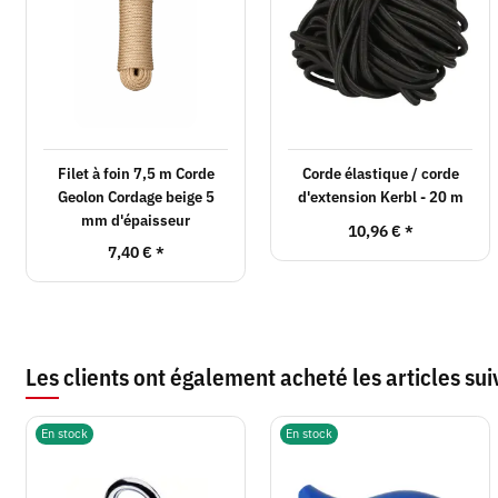
Filet à foin 7,5 m Corde
Corde élastique / corde
Geolon Cordage beige 5
d'extension Kerbl - 20 m
mm d'épaisseur
10,96 €
*
7,40 €
*
Les clients ont également acheté les articles sui
En stock
En stock