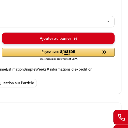
Ajouter au panier
ytimeEstimationSimpleWeeks#
informations d'expédition
Question sur l'article