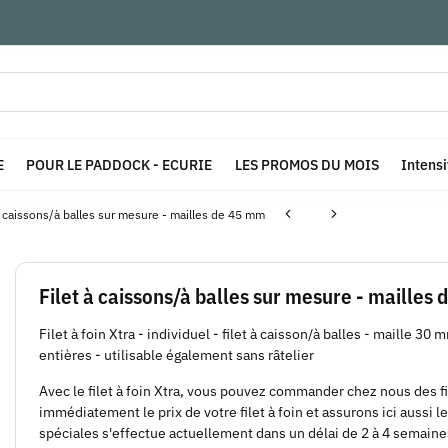
E
POUR LE PADDOCK - ECURIE
LES PROMOS DU MOIS
Intens
à caissons/à balles sur mesure - mailles de 45 mm
Filet à caissons/à balles sur mesure - mailles
Filet à foin Xtra - individuel - filet à caisson/à balles - maille 
entières - utilisable également sans râtelier
Avec le filet à foin Xtra, vous pouvez commander chez nous des fi
immédiatement le prix de votre filet à foin et assurons ici aussi le
spéciales s'effectue actuellement dans un délai de 2 à 4 semaines