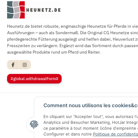
Heunetz.de bietet robuste, engmaschige Heunetze für Pferde in vi
Ausführungen – auch als Sondermaß. Die Original CG Heunetze sind 
pferdegerechte Fütterung ausgelegt und helfen dabei, Heuverlust z
Fresszeiten zu verlängern. Ergänzt wird das Sortiment durch pass
ausgewählte Produkte rund um Pferd und Reiter.
#global.withdrawalForm#
Comment nous utilisons les cookies&c
En cliquant sur "Accepter tout", vous autorisez l
Analytics und Besucher Marketing, HotJar Integ
ce paramètre à tout moment (icône d'empreinte di
Configurer
et dans notre
Politique de confidentia