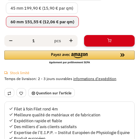
45 mm
45 mm
199,90 € (15,90 € par qm)
60 mm
60 mm
151,55 € (12,06 € par qm)
pcs
Stock limité
Temps de livraison:
2 - 3 jours ouvrables
informations d'expédition
Question sur l'article
Filet à foin Filet rond 4m
Meilleure qualité de matériaux et de fabrication
Expédition rapide et fiable
Des milliers d’avis clients satisfaits
Expertise de l’E.I.P.P. – Institut Européen de Physiologie Équine
Produit européen