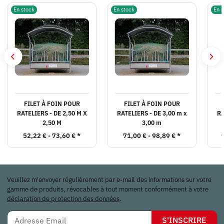
En stock
En stock
En s
FILET À FOIN POUR
FILET À FOIN POUR
RATELIERS - DE 2,50 M X
RATELIERS - DE 3,00 m x
RA
2,50 M
3,00 m
52,22 € -
73,60 €
*
71,00 € -
98,89 €
*
Veuillez m'envoyer régulièrement par e-mail des informations sur votre
gamme de produits, révocables à tout moment conformément à votre
déclaration de protection des données
.
S'INSCRIRE