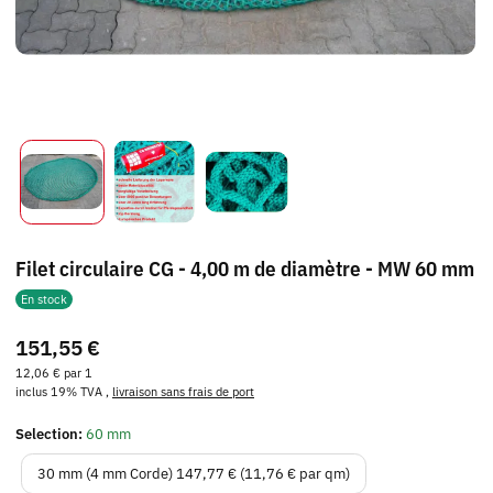
Filet circulaire CG - 4,00 m de diamètre - MW 60 mm
En stock
151,55 €
12,06 € par 1
inclus 19% TVA ,
livraison sans frais de port
Selection:
60 mm
30 mm (4 mm Corde)
30 mm (4 mm Corde)
147,77 € (11,76 € par qm)