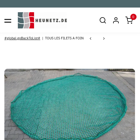
0
#global.goBackToList#
TOUS LES FILETS A FOIN