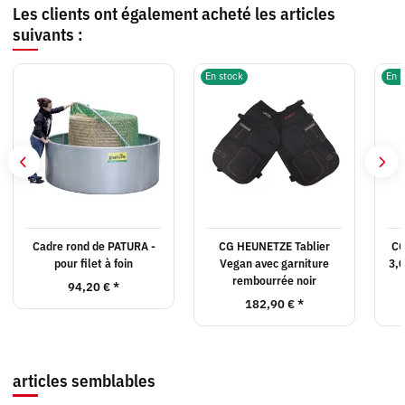
Les clients ont également acheté les articles
suivants :
En stock
En s
Cadre rond de PATURA -
CG HEUNETZE Tablier
CG
pour filet à foin
Vegan avec garniture
3,0
rembourrée noir
94,20 €
*
182,90 €
*
articles semblables