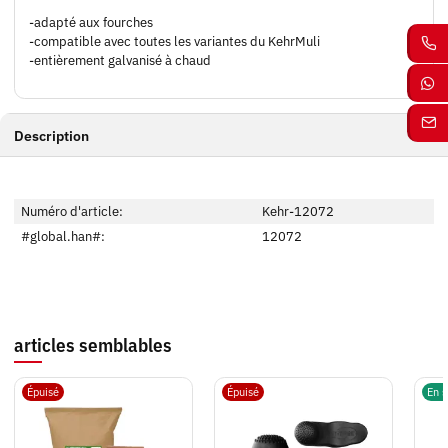
-adapté aux fourches
-compatible avec toutes les variantes du KehrMuli
-entièrement galvanisé à chaud
Description
Numéro d'article:
Kehr-12072
#global.han#:
12072
articles semblables
Épuisé
Épuisé
En s