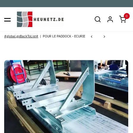
0
#global.goBackToList#
POUR LE PADDOCK - ECURIE