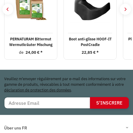
PERNATURAM Bittermut
Boot anti-glisse HOOF-IT
Pl
Wermutkräuter Mischung
PostCradle
de
24,00 €
*
22,85 €
*
Veuillez m'envoyer régulièrement par e-mail des informations sur votre
gamme de produits, révocables à tout moment conformément à votre
déclaration de protection des données
.
S'INSCRIRE
Über uns FR