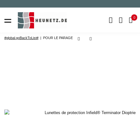
0
#global.goBackToList#
POUR LE PARAGE