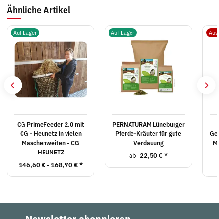
Ähnliche Artikel
Auf Lager
Auf Lager
Aus
CG PrimeFeeder 2.0 mit
PERNATURAM Lüneburger
CG - Heunetz in vielen
Pferde-Kräuter für gute
Ger
Maschenweiten - CG
Verdauung
M1
HEUNETZ
ab
22,50 €
*
146,60 € -
168,70 €
*
Newsletter abonnieren