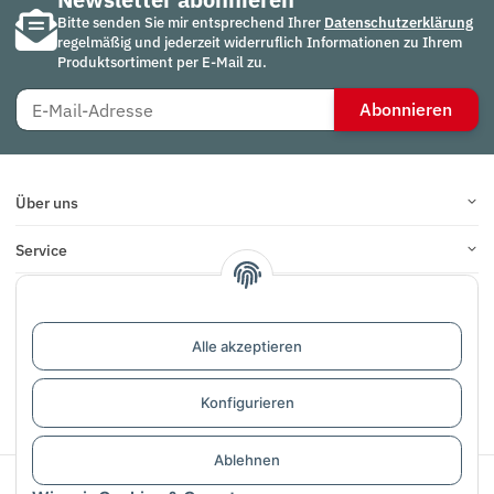
Bitte senden Sie mir entsprechend Ihrer
Datenschutzerklärung
regelmäßig und jederzeit widerruflich Informationen zu Ihrem
Produktsortiment per E-Mail zu.
Abonnieren
Über uns
Service
Infos
Bewertungen
Alle akzeptieren
Konfigurieren
Vertrag widerrufen
Ablehnen
Sichere Zahlung mit: