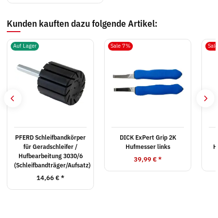
Kunden kauften dazu folgende Artikel:
Auf Lager
Sale 7%
Sal
PFERD Schleifbandkörper
DICK ExPert Grip 2K
für Geradschleifer /
Hufmesser links
H
Hufbearbeitung 3030/6
39,99 €
*
(Schleifbandträger/Aufsatz)
14,66 €
*