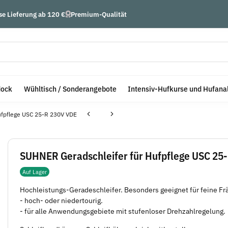
se Lieferung ab 120 €
Premium-Qualität
dock
Wühltisch / Sonderangebote
Intensiv-Hufkurse und Hufana
ufpflege USC 25-R 230V VDE
SUHNER Geradschleifer für Hufpflege USC 25
Auf Lager
Hochleistungs-Geradeschleifer. Besonders geeignet für feine Fr
- hoch- oder niedertourig.
- für alle Anwendungsgebiete mit stufenloser Drehzahlregelung.