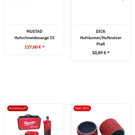
MUSTAD
DICK
Hufschneidezange 15
Hufräumer/Hufkratzer
Profi
117,00 €
*
10,89 €
*
Ausverkauft
Sale 20%