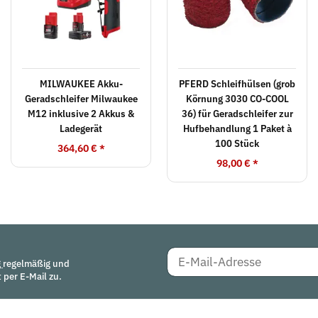
MILWAUKEE Akku-
PFERD Schleifhülsen (grob
Geradschleifer Milwaukee
Körnung 3030 CO-COOL
M12 inklusive 2 Akkus &
36) für Geradschleifer zur
Ladegerät
Hufbehandlung 1 Paket à
100 Stück
364,60 €
*
98,00 €
*
g
regelmäßig und
 per E-Mail zu.