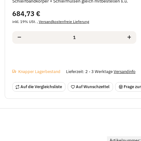
Schleifbandkörper + Schleifhülsen gleich mitbestellen s.u.
684,73 €
inkl. 19% USt. ,
Versandkostenfreie Lieferung
Knapper Lagerbestand
Lieferzeit:
2 - 3 Werktage
Versandinfo
Auf die Vergleichsliste
Auf Wunschzettel
Frage zum
Artikelnummer: