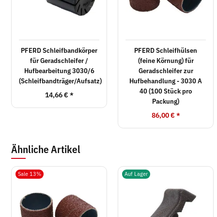
PFERD Schleifbandkörper
PFERD Schleifhülsen
für Geradschleifer /
(feine Körnung) für
Hufbearbeitung 3030/6
Geradschleifer zur
(Schleifbandträger/Aufsatz)
Hufbehandlung - 3030 A
40 (100 Stück pro
14,66 €
*
Packung)
86,00 €
*
Ähnliche Artikel
Sale 13%
Auf Lager