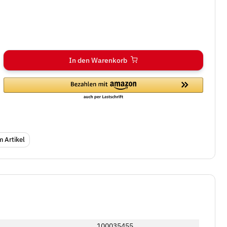
In den Warenkorb
 Artikel
100035455