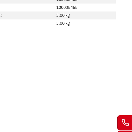
100035455
:
3,00 kg
3,00
kg