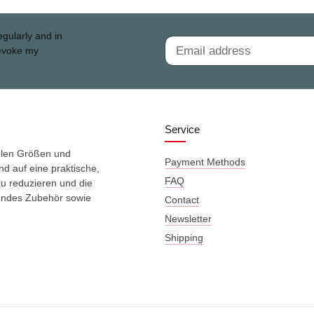
egularly and in
revoke my
Service
ielen Größen und
Payment Methods
d auf eine praktische,
FAQ
zu reduzieren und die
sendes Zubehör sowie
Contact
Newsletter
Shipping