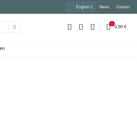
English
News
Contact
0
0,00 €
sen