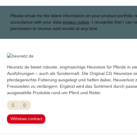
Please email me the latest information on your product portfolio r
accordance with your data
privacy notice
. I recognise that I can 
permission to receive said emails at any time.
Heunetz.de bietet robuste, engmaschige Heunetze für Pferde in v
Ausführungen – auch als Sondermaß. Die Original CG Heunetze sin
pferdegerechte Fütterung ausgelegt und helfen dabei, Heuverlust 
Fresszeiten zu verlängern. Ergänzt wird das Sortiment durch pas
ausgewählte Produkte rund um Pferd und Reiter.
Withdraw contract