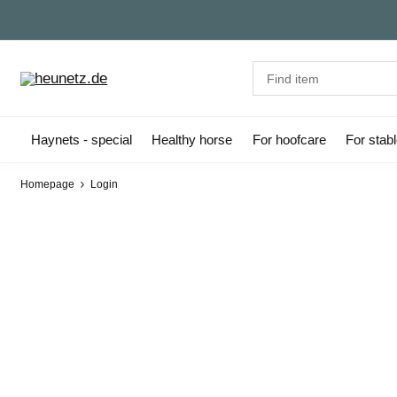
Haynets - special
Healthy horse
For hoofcare
For stab
Homepage
Login